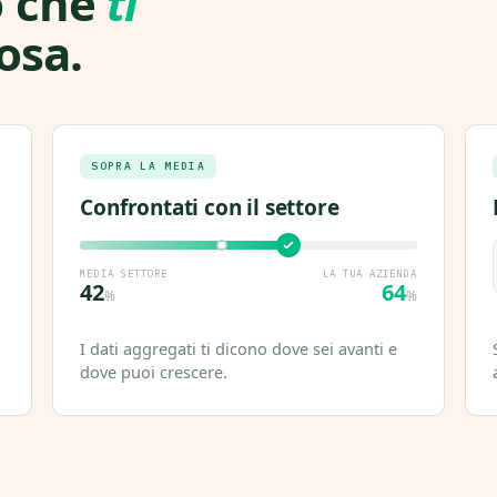
o che
ti
osa.
SOPRA LA MEDIA
Confrontati con il settore
MEDIA SETTORE
LA TUA AZIENDA
42
64
%
%
I dati aggregati ti dicono dove sei avanti e
dove puoi crescere.