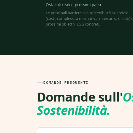
Ostacoli reali e prossimi passi
Le principali barriere alla sostenibilità aziendale
(costi, complessità normativa, mancanza di dati) e
prossimi obiettivi ESG concreti.
DOMANDE FREQUENTI
Domande sull'
O
Sostenibilità.