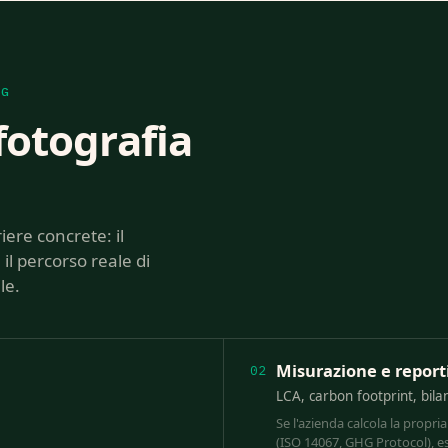
SG
fotografia
riere concrete: il
il percorso reale di
le.
Misurazione e report
02
LCA, carbon footprint, bilan
Se l'azienda calcola la propr
(ISO 14067, GHG Protocol), e