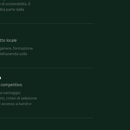
i sostenibilità. Il
ità parte dalla
to locale
i genere, formazione
ell'azienda sulla
a
o competitivo
ra vantaggio
ti, criteri di selezione
e accesso a bandi e