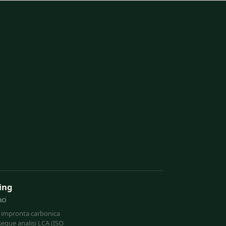
ing
ci
ia impronta carbonica
segue analisi LCA (ISO