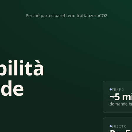
Perché partecipare
I temi trattati
zeroCO2
ilità
nde
TEMPO
~5 m
domande bre
SUBITO