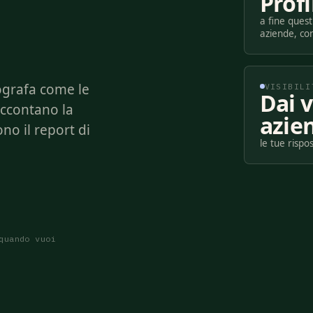
Profi
a fine quest
aziende, con
ografa come le
VISIBILI
Dai v
accontano la
azie
ono il report di
le tue risp
quando vuoi