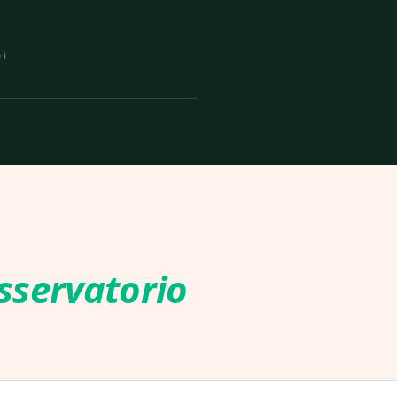
 i
sservatorio