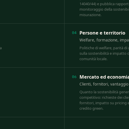
14040/44) e pubblica rapporti d
monitoraggio della sostenibil
misurazione.
Persone e territorio
04
Welfare, formazione, impat
za
Politiche di welfare, parità d
sulla sostenibilità e impatto d
comunità locale.
Mercato ed economi
06
Clienti, fornitori, vantaggi
Quanto la sostenibilità gene
competitivo: richieste dei clien
fornitori, impatto su pricing 
credito green.