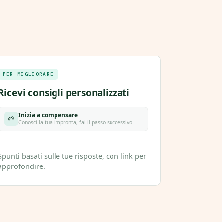
PER MIGLIORARE
Ricevi consigli personalizzati
Inizia a compensare
🌱
Conosci la tua impronta, fai il passo successivo.
Spunti basati sulle tue risposte, con link per
approfondire.