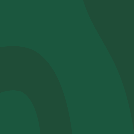
Pianta un albero
Pianta, adotta o regala un albero. Scegli tra
diverse specie.
Piantalo ora
 interesse
Esplora la mappa
Guarda i tuoi alberi crescere dallo spazio
con tecnologia satellitare.
amo aiutarti?*
Inizia a esplorare
Riscatta un albero
Inserisci il tuo codice per riscattare un
albero.