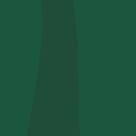
i conosciuto
Usa il codice
cevere comunicazioni e aggiornamenti da zeroCO2
informativa sulla
Privacy
di zeroCO2
re questo campo
esta
ro sul nostro magazine