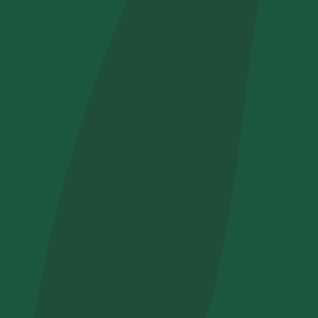
Come ci ha
Voglio ri
Accetto l’
Non compila
Invia richi
Farti un gi