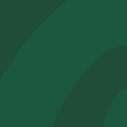
Azienda*
Servizio di
Come possi