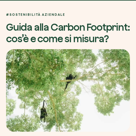
#SOSTENIBILITÀ AZIENDALE
Azienda*
Guida alla Carbon Footprint:
cos’è e come si misura?
Crea la tua foresta
Servizio di interesse
Pianta una foresta in un’area del mondo a tua
Comincia ora
Come possiamo aiutarti?*
Come ci hai conosciuto