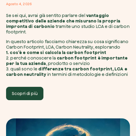
Agosto 4, 2026
Se sei qui, avrai già sentito parlare del
vantaggio
competitivo delle aziende che misurano la propria
impronta di carbonio
tramite uno
studio LCA
e di carbon
footprint.
Voglio ricevere comunicazioni e aggiorn
da zeroCO2
In questo articolo facciamo chiarezza su cosa significano
Pianta un albero
Carbon Footprint, LCA, Carbon Neutrality, esplorando
Pianta, adotta o regala un albero. Scegli tra 
1. cos’è e come si calcola la carbon footprint
Accetto l’informativa sulla
Privacy
di zer
specie.
2. perché conoscere la
carbon footprint è importante
per la tua azienda
, prodotto o servizio
Piantalo ora
3. quali sono le
differenze tra carbon footprint, LCA e
Non compilare questo campo
Invia richiesta
carbon neutrality
in termini di metodologie e definizioni
Scopri di più
Farti un giro sul nostro magazine