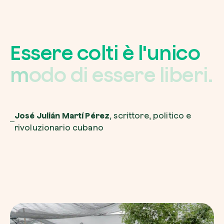
E
s
s
e
r
e
c
o
l
t
i
è
l
'
u
n
i
c
o
m
o
d
o
d
i
e
s
s
e
r
e
l
i
b
e
r
i
.
José Julián Martí Pérez
, scrittore, politico e
rivoluzionario cubano