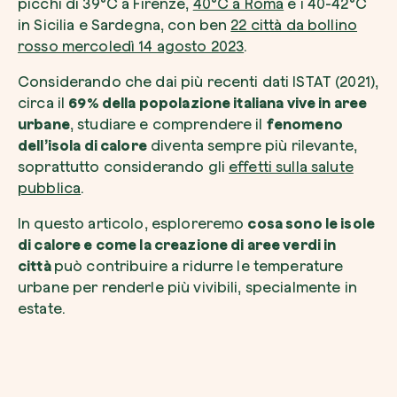
picchi di 39°C a Firenze,
40°C a Roma
e i 40-42°C
in Sicilia e Sardegna, con ben
22 città da bollino
rosso mercoledì 14 agosto 2023
.
Considerando che dai più recenti dati ISTAT (2021),
Voglio ricevere comunicazioni e aggiorn
circa il
69% della popolazione italiana vive in aree
da zeroCO2
Pianta un albero
urbane
, studiare e comprendere il
fenomeno
dell’isola di calore
diventa sempre più rilevante,
Pianta, adotta o regala un albero. Scegli tra 
Accetto l’informativa sulla
Privacy
di zer
soprattutto considerando gli
effetti sulla salute
specie.
pubblica
.
Piantalo ora
Non compilare questo campo
Invia richiesta
In questo articolo, esploreremo
cosa sono le isole
di calore e come la creazione di aree verdi in
città
può contribuire a ridurre le temperature
urbane per renderle più vivibili, specialmente in
estate.
Farti un giro sul nostro magazine