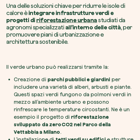
Una delle soluzioni chiave per ridurre le isole di
calore è
integrare infrastrutture verdi e
progetti di
riforestazione urbana
studiati da
agronomi specializzati
all’interno delle città
, per
promuovere piani di urbanizzazione e
architettura sostenibile.
Il verde urbano può realizzarsi tramite la:
Creazione di
parchi pubblici e giardini
per
includere una varietà di alberi, arbusti e piante.
Questi spazi verdi fungono da polmoni verdi in
mezzo all’ambiente urbano e possono
rinfrescare le temperature circostanti. Ne è un
esempio il progetto di
riforestazione
sviluppato da zeroCO2 nel Parco della
Vettabbia a Milano
.
L’installazione di
tetti verdi su edifici
e strutture