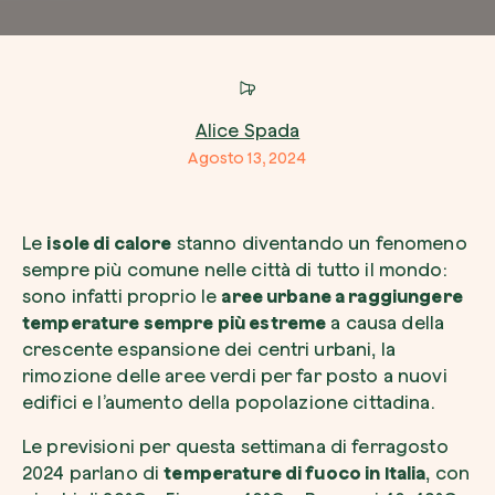
Azienda*
Alice Spada
Agosto 13, 2024
Crea la tua foresta
Servizio di interesse
Pianta una foresta in un’area del mondo a tua
Le
isole di calore
stanno diventando un fenomeno
Comincia ora
sempre più comune nelle città di tutto il mondo:
sono infatti proprio le
aree urbane a raggiungere
Come possiamo aiutarti?*
temperature sempre più estreme
a causa della
crescente espansione dei centri urbani, la
rimozione delle aree verdi per far posto a nuovi
edifici e l’aumento della popolazione cittadina.
Le previsioni per questa settimana di ferragosto
2024 parlano di
temperature di fuoco in Italia
, con
Come ci hai conosciuto