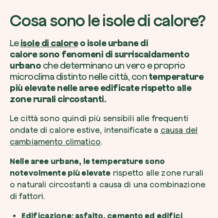
Cosa sono le isole di calore?
Le
isole di calore
o isole urbane di
calore
sono
fenomeni di surriscaldamento
Esplora la mappa
urbano
che determinano un vero e proprio
microclima distinto nelle città, con
temperature
Guarda i tuoi alberi crescere dallo spazio c
più elevate nelle aree edificate rispetto alle
tecnologia satellitare.
zone rurali circostanti.
Inizia a esplorare
Le città sono quindi più sensibili alle frequenti
ondate di calore estive, intensificate a
causa del
cambiamento climatico
.
Nelle aree urbane, le temperature sono
notevolmente più elevate
rispetto alle zone rurali
o naturali circostanti a causa di una combinazione
di fattori.
Edificazione: asfalto, cemento ed edifici