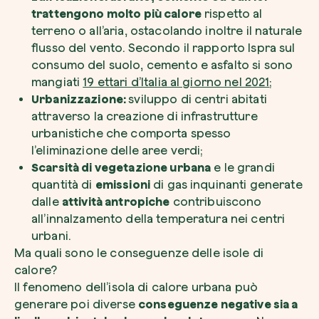
trattengono molto più calore
rispetto al
terreno o all’aria, ostacolando inoltre il naturale
flusso del vento. Secondo il rapporto Ispra sul
consumo del suolo, cemento e asfalto si sono
mangiati
19 ettari d’Italia al giorno nel 2021
;
Riscatta un albero
Urbanizzazione:
sviluppo di centri abitati
Inserisci il tuo codice per riscattare un albe
attraverso la creazione di infrastrutture
urbanistiche che comporta spesso
Usa il codice
l’eliminazione delle aree verdi;
Scarsità di vegetazione urbana
e le grandi
quantità di
emissioni
di gas inquinanti generate
dalle
attività antropiche
contribuiscono
all’innalzamento della temperatura nei centri
urbani.
Ma quali sono le conseguenze delle isole di
calore?
Il fenomeno dell’isola di calore urbana può
generare poi diverse
conseguenze negative sia a