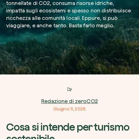
tonnellate di CO2, consuma risorse idriche,
impatta sugli ecosistemi e spesso non distribuisce
ricchezza alle comunità locali. Eppure, si può
Azienda*
viaggiare, e anche tanto. Basta farlo meglio.
Crea la tua foresta
Servizio di interesse
Pianta una foresta in un’area del mondo a tua
Comincia ora
Come possiamo aiutarti?*
Redazione di zeroCO2
Giugno 11, 2026
Cosa si intende per turismo
sostenibile
Come ci hai conosciuto