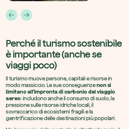
Riscatta un albero
Perché il turismo sostenibile
Inserisci il tuo codice per riscattare un albe
è importante (anche se
Usa il codice
viaggi poco)
Il turismo muove persone, capitali e risorse in
modo massiccio. Le sue conseguenze
non si
limitano all’impronta di carbonio del viaggio
aereo
: includono anche il consumo di suolo, la
pressione sulle risorse idriche locali, il
sovraccarico di ecosistemi fragili e la
gentrificazione delle destinazioni più popolari.