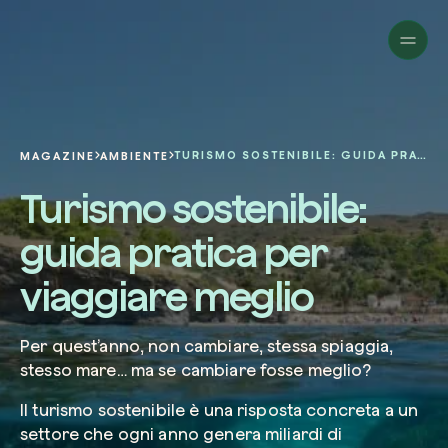
Aziende
Privati
Cambia prospettiva!
Innova la sostenibilità
Progetti
della tua azienda.
Italiano
Chi siamo
Una piattaforma per il tracciamento sat
TURISMO SOSTENIBILE: GUIDA PRATICA PER VIAGGIARE MEGLIO
MAGAZINE
AMBIENTE
dei nostri progetti nel mondo. Usa la t
Compila il modulo per ricevere una
Turismo sostenibile:
dashboard dedicata per gestire e mon
Carbon Project
consulenza personalizzata dal nostro 
Magazine
l’impatto che hai generato.
Glossario
esperti.
guida pratica per
Piattaforma
Ita
Accedi
o
registrati
alla web-app
viaggiare meglio
Nome e Cognome*
Richiedi consulenza
Per quest’anno, non cambiare, stessa spiaggia,
stesso mare…
ma se cambiare fosse meglio?
Email di lavoro*
Il turismo sostenibile è una risposta concreta a un
settore che ogni anno genera miliardi di