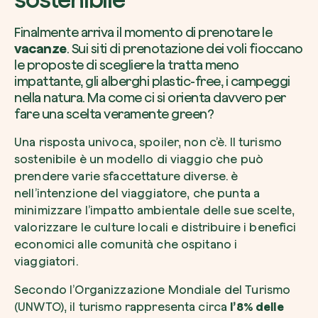
Finalmente arriva il momento di prenotare le
vacanze
. Sui siti di prenotazione dei voli fioccano
le proposte di scegliere la tratta meno
impattante, gli alberghi plastic-free, i campeggi
Voglio ricevere comunicazioni e aggiorn
da zeroCO2
nella natura. Ma come ci si orienta davvero per
Pianta un albero
fare una scelta
veramente
green?
Pianta, adotta o regala un albero. Scegli tra 
Accetto l’informativa sulla
Privacy
di zer
specie.
Una risposta univoca, spoiler, non c’è. Il turismo
sostenibile è un modello di viaggio che può
Piantalo ora
Non compilare questo campo
Invia richiesta
prendere varie sfaccettature diverse. è
nell’intenzione del viaggiatore, che punta a
minimizzare l’impatto ambientale delle sue scelte,
valorizzare le culture locali e distribuire i benefici
economici alle comunità che ospitano i
viaggiatori.
Farti un giro sul nostro magazine
Secondo l’Organizzazione Mondiale del Turismo
(UNWTO), il turismo rappresenta circa
l’8% delle