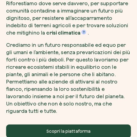
Riforestiamo dove serve davvero, per supportare
comunità contadine a immaginare un futuro più
dignitoso, per resistere all’accaparramento
indebito di terreni agricoli e per trovare soluzioni
che mitighino la
crisi climatica
.
Voglio ricevere comunicazioni e aggiorn
da zeroCO2
Pianta un albero
Crediamo in un futuro responsabile ed equo per
Pianta, adotta o regala un albero. Scegli tra 
gli umani e l’ambiente, senza prevaricazioni dei più
Accetto l’informativa sulla
Privacy
di zer
specie.
forti contro i più deboli. Per questo lavoriamo per
ricreare ecosistemi stabili in equilibrio con le
Piantalo ora
Non compilare questo campo
Invia richiesta
piante, gli animali e le persone che li abitano.
Permettiamo alle aziende di attivarsi al nostro
fianco, ripensando la loro sostenibilità e
lavorando insieme a noi per il futuro del pianeta.
Un obiettivo che non è solo nostro, ma che
riguarda tutti e tutte.
Farti un giro sul nostro magazine
Scopri la piattaforma