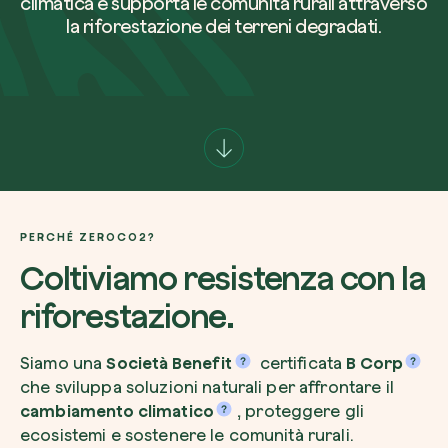
climatica e supporta le comunità rurali attraverso
la riforestazione dei terreni degradati.
Azienda*
Crea la tua foresta
Servizio di interesse
Pianta una foresta in un’area del mondo a tua
Comincia ora
PERCHÉ ZEROCO2?
Coltiviamo resistenza con la
Come possiamo aiutarti?*
riforestazione.
Siamo una
Società Benefit
certificata
B Corp
che sviluppa soluzioni naturali per affrontare il
cambiamento climatico
, proteggere gli
ecosistemi e sostenere le comunità rurali.
Come ci hai conosciuto