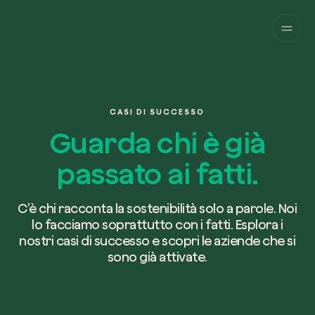
Aziende
Privati
Cambia prospettiva!
Innova la sostenibilità
Progetti
della tua azienda.
Italiano
Chi siamo
Una piattaforma per il tracciamento sat
CASI DI SUCCESSO
dei nostri progetti nel mondo. Usa la t
Compila il modulo per ricevere una
Guarda chi è già
dashboard dedicata per gestire e mon
Carbon Project
consulenza personalizzata dal nostro 
Magazine
l’impatto che hai generato.
Glossario
passato ai fatti.
esperti.
Piattaforma
Ita
Accedi
o
registrati
alla web-app
C’è chi racconta la sostenibilità solo a parole. Noi
Nome e Cognome*
lo facciamo soprattutto con i fatti. Esplora i
Richiedi consulenza
nostri casi di successo e scopri le aziende che si
sono già attivate.
Email di lavoro*