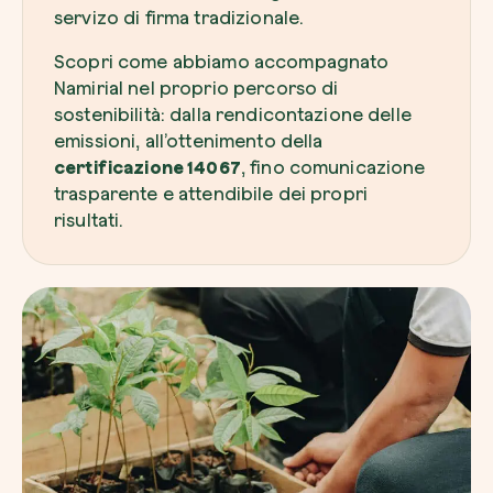
servizo di firma tradizionale.
Scopri come abbiamo accompagnato
Namirial nel proprio percorso di
sostenibilità: dalla rendicontazione delle
Voglio ricevere comunicazioni e aggiorn
emissioni, all’ottenimento della
da zeroCO2
Pianta un albero
certificazione 14067
, fino comunicazione
Pianta, adotta o regala un albero. Scegli tra 
trasparente e attendibile dei propri
Accetto l’informativa sulla
Privacy
di zer
specie.
risultati.
Piantalo ora
Non compilare questo campo
Invia richiesta
Farti un giro sul nostro magazine