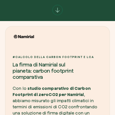
Azienda*
Crea la tua foresta
Servizio di interesse
Pianta una foresta in un’area del mondo a tua
#CALCOLO DELLA CARBON FOOTPRINT E LCA
Comincia ora
La firma di Namirial sul
pianeta: carbon footprint
Come possiamo aiutarti?*
comparativa
Con lo
studio comparativo di Carbon
Footprint di zeroCO2 per Namirial
,
abbiamo misurato gli impatti climatici in
termini di emissioni di CO2 confrontando
una soluzione di firma digitale con un
Come ci hai conosciuto