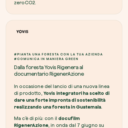
zeroCO2.
Riscatta un albero
Inserisci il tuo codice per riscattare un albe
#PIANTA UNA FORESTA CON LA TUA AZIENDA
Usa il codice
#COMUNICA IN MANIERA GREEN
Dalla foresta Yovis Rigenera al
documentario RigenerAzione
In occasione del lancio di una nuova linea
di prodotto,
Yovis integratori ha scelto di
dare una forte impronta di sostenibilità
realizzando una foresta in Guatemala
.
Ma c’è di più: con il
docufilm
RigenerAzione
, in onda dal 7 giugno su