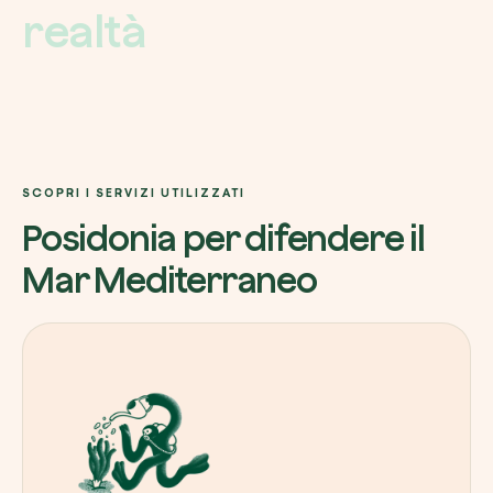
r
e
a
l
t
à
SCOPRI I SERVIZI UTILIZZATI
Posidonia per difendere il
Mar Mediterraneo