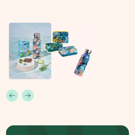
Esplora la mappa
Guarda i tuoi alberi crescere dallo spazio c
tecnologia satellitare.
Inizia a esplorare