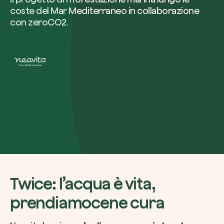
coste del Mar Mediterraneo in collaborazione
con zeroCO2.
Azienda*
Crea la tua foresta
Servizio di interesse
Pianta una foresta in un’area del mondo a tua
Comincia ora
Come possiamo aiutarti?*
Twice: l’acqua è vita,
prendiamocene cura
Come ci hai conosciuto