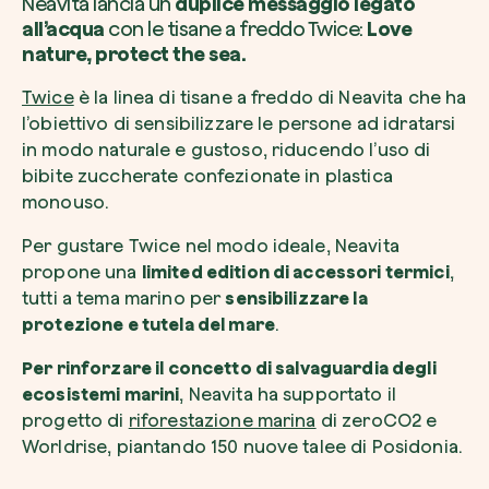
Neavita lancia un
duplice messaggio legato
all’acqua
con le tisane a freddo Twice:
Love
nature, protect the sea.
Twice
è la linea di tisane a freddo di Neavita che ha
l’obiettivo di sensibilizzare le persone ad idratarsi
Voglio ricevere comunicazioni e aggiorn
da zeroCO2
in modo naturale e gustoso, riducendo l’uso di
Pianta un albero
bibite zuccherate confezionate in plastica
Pianta, adotta o regala un albero. Scegli tra 
Accetto l’informativa sulla
Privacy
di zer
monouso.
specie.
Per gustare Twice nel modo ideale, Neavita
Piantalo ora
Non compilare questo campo
Invia richiesta
propone una
limited edition di accessori termici
,
tutti a tema marino per
sensibilizzare la
protezione e tutela del mare
.
Per rinforzare il concetto di salvaguardia degli
ecosistemi marini
, Neavita ha supportato il
Farti un giro sul nostro magazine
progetto di
riforestazione marina
di zeroCO2 e
Worldrise, piantando 150 nuove talee di Posidonia.