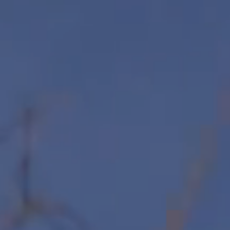
Azienda*
Servizio di
Come possi