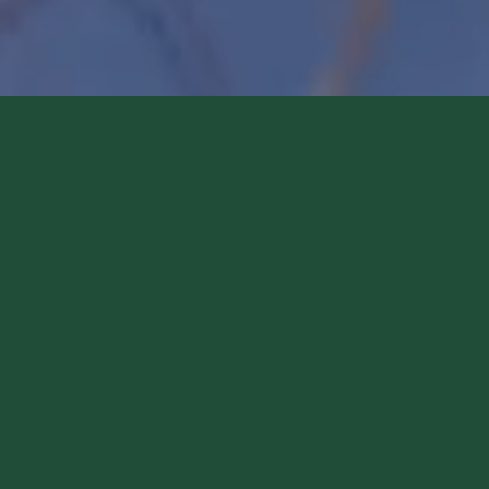
Come ci ha
Voglio ri
Accetto l’
Non compila
Invia richi
Farti un gi