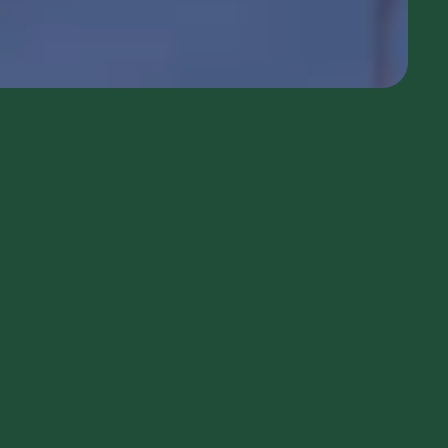
i conosciuto
Usa il codice
cevere comunicazioni e aggiornamenti da zeroCO2
informativa sulla
Privacy
di zeroCO2
re questo campo
esta
ro sul nostro magazine