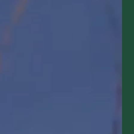
Pianta un albero
Pianta, adotta o regala un albero. Scegli tra
diverse specie.
Piantalo ora
 interesse
Esplora la mappa
Guarda i tuoi alberi crescere dallo spazio
con tecnologia satellitare.
amo aiutarti?*
Inizia a esplorare
Riscatta un albero
Inserisci il tuo codice per riscattare un
albero.