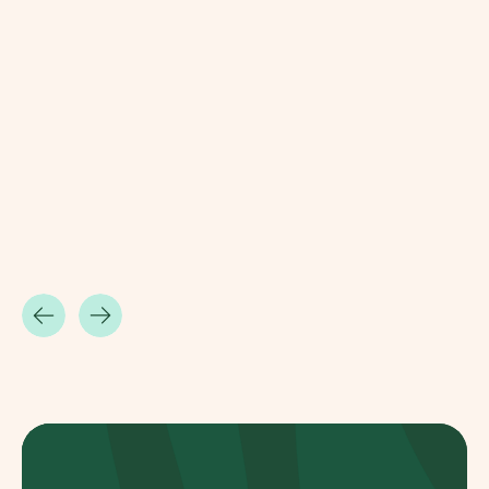
Riscatta un albero
Inserisci il tuo codice per riscattare un albe
Usa il codice