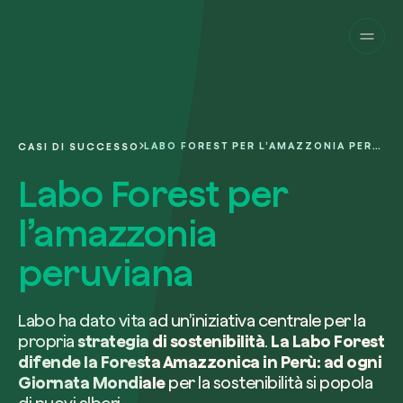
Aziende
Privati
Cambia prospettiva!
Innova la sostenibilità
Progetti
della tua azienda.
Italiano
Chi siamo
Una piattaforma per il tracciamento sat
LABO FOREST PER L’AMAZZONIA PERUVIANA
CASI DI SUCCESSO
dei nostri progetti nel mondo. Usa la t
Compila il modulo per ricevere una
dashboard dedicata per gestire e mon
Labo Forest per
Carbon Project
consulenza personalizzata dal nostro 
Magazine
l’impatto che hai generato.
Glossario
esperti.
l’amazzonia
Piattaforma
Ita
Accedi
o
registrati
alla web-app
peruviana
Nome e Cognome*
Richiedi consulenza
Labo ha dato vita ad un’iniziativa centrale per la
propria
strategia di sostenibilità
.
La Labo Forest
difende la Foresta Amazzonica in Perù: ad ogni
Email di lavoro*
Giornata Mondiale
per la sostenibilità si popola