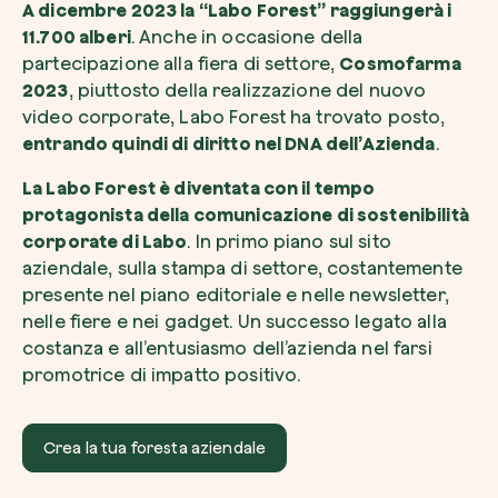
A dicembre 2023 la “Labo Forest” raggiungerà i
11.700 alberi
. Anche in occasione della
partecipazione alla fiera di settore,
Cosmofarma
2023
, piuttosto della realizzazione del nuovo
video corporate, Labo Forest ha trovato posto,
entrando quindi di diritto nel DNA dell’Azienda
.
Esplora la mappa
Guarda i tuoi alberi crescere dallo spazio c
La Labo Forest è diventata con il tempo
tecnologia satellitare.
protagonista della comunicazione di sostenibilità
corporate di Labo
. In primo piano sul sito
Inizia a esplorare
aziendale, sulla stampa di settore, costantemente
presente nel piano editoriale e nelle newsletter,
nelle fiere e nei gadget. Un successo legato alla
costanza e all’entusiasmo dell’azienda nel farsi
promotrice di impatto positivo.
Crea la tua foresta aziendale