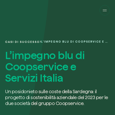
Aziende
Privati
Cambia prospettiva!
Innova la sostenibilità
Progetti
della tua azienda.
Italiano
Chi siamo
Una piattaforma per il tracciamento sat
L’IMPEGNO BLU DI COOPSERVICE E SERVIZI ITALIA
CASI DI SUCCESSO
dei nostri progetti nel mondo. Usa la t
Compila il modulo per ricevere una
dashboard dedicata per gestire e mon
L’impegno blu di
Carbon Project
consulenza personalizzata dal nostro 
Magazine
l’impatto che hai generato.
Glossario
esperti.
Coopservice e
Piattaforma
Ita
Accedi
o
registrati
alla web-app
Servizi Italia
Nome e Cognome*
Richiedi consulenza
Un posidonieto sulle coste della Sardegna: il
progetto di sostenibilità aziendale del 2023 per le
due società del gruppo Coopservice.
Email di lavoro*