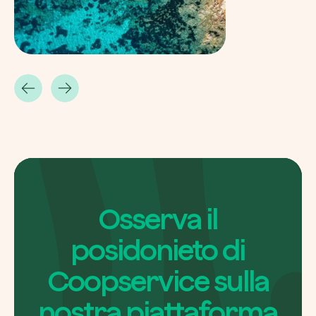
Riscatta un albero
Inserisci il tuo codice per riscattare un albe
Usa il codice
Osserva il
posidonieto di
Coopservice sulla
nostra piattaforma