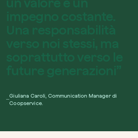
u
n
v
a
l
o
r
e
e
u
n
i
m
p
e
g
n
o
c
o
s
t
a
n
t
e
.
U
n
a
r
e
s
p
o
n
s
a
b
i
l
i
t
à
v
e
r
s
o
n
o
i
s
t
e
s
s
i
,
m
a
s
o
p
r
a
t
t
u
t
t
o
v
e
r
s
o
l
e
f
u
t
u
r
e
g
e
n
e
r
a
z
i
o
n
i
”
Giuliana Caroli, Communication Manager di
Coopservice.