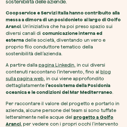
sostenibilità delle aziende.
Coopservice e Servizi Italia hanno contribuito alla
messa a dimora di un posidonieto al largo di Golfo
Aranci
. Un’iniziativa che ha poi preso spazio sui
Voglio ricevere comunicazioni e aggiorn
diversi canali di
comunicazione interna ed
da zeroCO2
Pianta un albero
esterna
delle società, diventando un vero e
proprio filo conduttore tematico della
Pianta, adotta o regala un albero. Scegli tra 
Accetto l’informativa sulla
Privacy
di zer
specie.
sostenibilità dell’azienda.
Piantalo ora
A partire dalla
pagina Linkedin
, in cui diversi
Non compilare questo campo
Invia richiesta
contenuti raccontano l’intervento, fino al
blog
sulla pagina web
, in cui viene approfondito
dettagliatamente
l’ecosistema della Posidonia
oceanica e le condizioni del Mar Mediterraneo
.
Per raccontare il valore del progetto e portarlo in
Farti un giro sul nostro magazine
azienda, alcune persone del team si sono tuffate
letteralmente nelle acque del
progetto a Golfo
Aranci
, per vedere con i propri occhi l’intervento