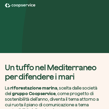
Azienda*
Crea la tua foresta
Servizio di interesse
Pianta una foresta in un’area del mondo a tua
Comincia ora
Un tuffo nel Mediterraneo
Come possiamo aiutarti?*
per difendere i mari
La
riforestazione marina
, scelta dalle società
del
gruppo Coopservice
, come progetto di
sostenibilità dell’anno, diventa il tema attorno a
cui ruota il piano di comunicazione a tema
Come ci hai conosciuto