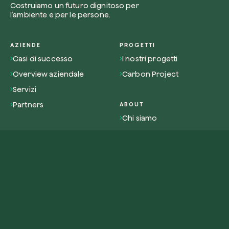
Costruiamo un futuro dignitoso per
l’ambiente e per le persone.
AZIENDE
PROGETTI
Casi di successo
I nostri progetti
Overview aziendale
Carbon Project
Servizi
Partners
ABOUT
Chi siamo
Impatto
PRIVATI
Overview privati
Lavora con noi
Attivismo
Contatti
RISORSE
PIATTAFORMA
Magazine
Pianta un albero
Glossario
Pianta una foresta