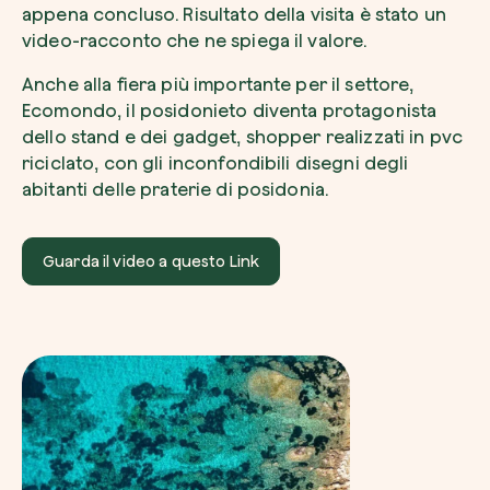
appena concluso. Risultato della visita è stato un
video-racconto che ne spiega il valore.
Anche alla fiera più importante per il settore,
Ecomondo, il posidonieto diventa protagonista
dello stand e dei gadget, shopper realizzati in pvc
Esplora la mappa
riciclato, con gli inconfondibili disegni degli
Guarda i tuoi alberi crescere dallo spazio c
abitanti delle praterie di posidonia.
tecnologia satellitare.
Inizia a esplorare
Guarda il video a questo Link