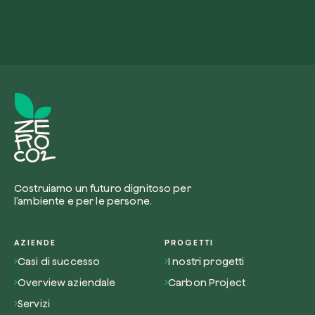
Riscatta un albero
Inserisci il tuo codice per riscattare un albe
Usa il codice
Costruiamo un futuro dignitoso per
l’ambiente e per le persone.
AZIENDE
PROGETTI
Casi di successo
I nostri progetti
Overview aziendale
Carbon Project
Servizi