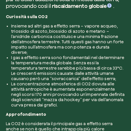
provocando così il
riscaldamento globale
.
Curiosità sulla CO2
Azienda*
Insieme ad altri gas a effetto serra – vapore acqueo,
triossido di azoto, biossido di azoto e metano –
l’anidride carbonica costituisce una minima frazione
dell’atmosfera terrestre. Tutti questi gas hanno un forte
impatto sull’atmosfera ma con potenza e durata
Crea la tua foresta
Servizio di interesse
diverse;
Pianta una foresta in un’area del mondo a tua
I gas a effetto serra sono fondamentali nel determinare
la temperatura media globale. Senza essi la
temperatura terrestre sarebbe più bassa di circa 33°C.
Comincia ora
Le crescenti emissioni causate dalle attività umane
causano però una “sovraccarica” dell’effetto serra;
Come possiamo aiutarti?*
La concentrazione atmosferica di CO2 dovuta alle
attività antropiche è aumentata esponenzialmente
negli scorsi 170 anni provocando un’impennata definita
dagli scienziati “mazza da hockey” per via dell’anomala
curva presa dai grafici.
Approfondimento
La CO2 è considerata il principale gas a effetto serra
anche se non è quello che intrappola più calore
Come ci hai conosciuto