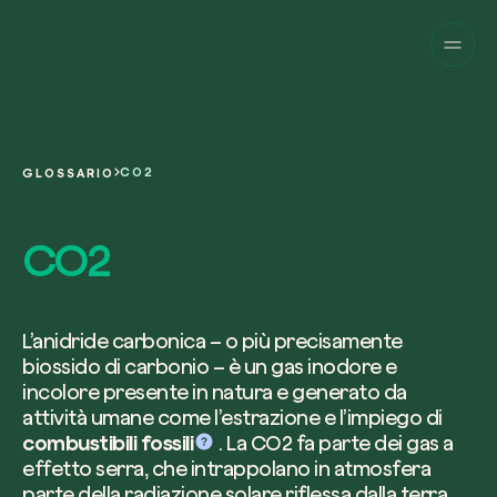
Aziende
Privati
Cambia prospettiva!
Innova la sostenibilità
Progetti
della tua azienda.
English
Chi siamo
Una piattaforma per il tracciamento sat
CO2
GLOSSARIO
dei nostri progetti nel mondo. Usa la t
Compila il modulo per ricevere una
Italiano
dashboard dedicata per gestire e mon
Carbon Project
consulenza personalizzata dal nostro 
CO2
Magazine
l’impatto che hai generato.
Glossario
esperti.
Piattaforma
Ita
Accedi
o
registrati
alla web-app
Nome e Cognome*
L’anidride carbonica – o più precisamente
biossido di carbonio – è un gas inodore e
Richiedi consulenza
incolore presente in natura e generato da
attività umane come l’estrazione e l’impiego di
combustibili fossili
. La CO2 fa parte dei gas a
Email di lavoro*
effetto serra, che intrappolano in atmosfera
parte della radiazione solare riflessa dalla terra,