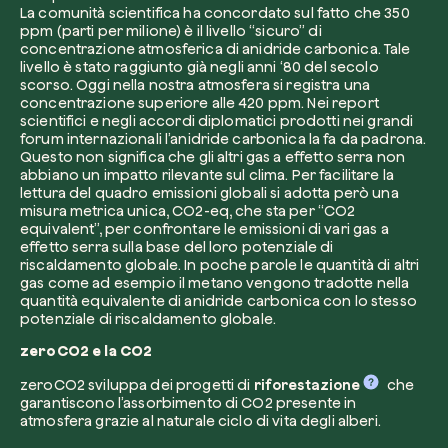
La comunità scientifica ha concordato sul fatto che 350
ppm (parti per milione) è il livello “sicuro” di
concentrazione atmosferica di anidride carbonica. Tale
livello è stato raggiunto già negli anni ‘80 del secolo
scorso. Oggi nella nostra atmosfera si registra una
concentrazione superiore alle 420 ppm. Nei report
scientifici e negli accordi diplomatici prodotti nei grandi
Esplora la mappa
forum internazionali l’anidride carbonica la fa da padrona.
Questo non significa che gli altri gas a effetto serra non
Guarda i tuoi alberi crescere dallo spazio c
abbiano un impatto rilevante sul clima. Per facilitare la
tecnologia satellitare.
lettura del quadro emissioni globali si adotta però una
misura metrica unica, CO2-eq, che sta per “CO2
Inizia a esplorare
equivalent”, per confrontare le emissioni di vari gas a
effetto serra sulla base del loro potenziale di
riscaldamento globale. In poche parole le quantità di altri
gas come ad esempio il metano vengono tradotte nella
quantità equivalente di anidride carbonica con lo stesso
potenziale di riscaldamento globale.
zeroCO2 e la CO2
zeroCO2 sviluppa dei progetti di
riforestazione
che
garantiscono l’assorbimento di CO2 presente in
atmosfera grazie al naturale ciclo di vita degli alberi.