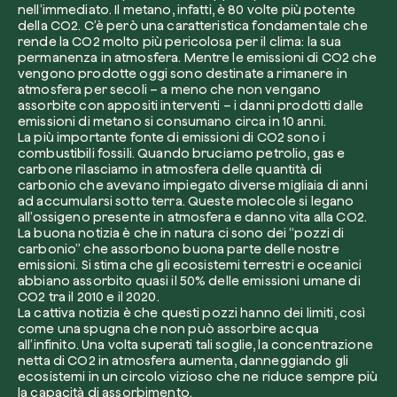
nell’immediato. Il metano, infatti, è 80 volte più potente
della CO2. C’è però una caratteristica fondamentale che
rende la CO2 molto più pericolosa per il clima: la sua
permanenza in atmosfera. Mentre le emissioni di CO2 che
vengono prodotte oggi sono destinate a rimanere in
atmosfera per secoli – a meno che non vengano
Voglio ricevere comunicazioni e aggiorn
assorbite con appositi interventi – i danni prodotti dalle
da zeroCO2
emissioni di metano si consumano circa in 10 anni.
Pianta un albero
La più importante fonte di emissioni di CO2 sono i
Pianta, adotta o regala un albero. Scegli tra 
combustibili fossili. Quando bruciamo petrolio, gas e
Accetto l’informativa sulla
Privacy
di zer
specie.
carbone rilasciamo in atmosfera delle quantità di
carbonio che avevano impiegato diverse migliaia di anni
Piantalo ora
ad accumularsi sotto terra. Queste molecole si legano
Non compilare questo campo
Invia richiesta
all’ossigeno presente in atmosfera e danno vita alla CO2.
La buona notizia è che in natura ci sono dei “pozzi di
carbonio” che assorbono buona parte delle nostre
emissioni. Si stima che gli ecosistemi terrestri e oceanici
abbiano assorbito quasi il 50% delle emissioni umane di
CO2 tra il 2010 e il 2020.
La cattiva notizia è che questi pozzi hanno dei limiti, così
come una spugna che non può assorbire acqua
Farti un giro sul nostro magazine
all’infinito. Una volta superati tali soglie, la concentrazione
netta di CO2 in atmosfera aumenta, danneggiando gli
ecosistemi in un circolo vizioso che ne riduce sempre più
la capacità di assorbimento.