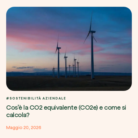
Esplora la mappa
Guarda i tuoi alberi crescere dallo spazio c
tecnologia satellitare.
Inizia a esplorare
#SOSTENIBILITÀ AZIENDALE
Cos’è la CO2 equivalente (CO2e) e come si
calcola?
Maggio 20, 2026