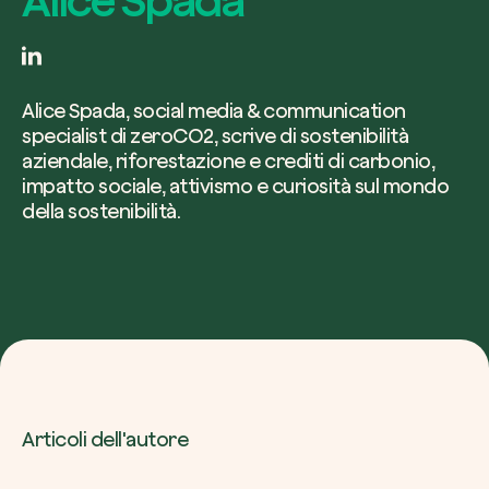
Azienda*
Alice Spada, social media & communication
specialist di zeroCO2, scrive di sostenibilità
aziendale, riforestazione e crediti di carbonio,
Crea la tua foresta
impatto sociale, attivismo e curiosità sul mondo
Servizio di interesse
della sostenibilità.
Pianta una foresta in un’area del mondo a tua
Comincia ora
Come possiamo aiutarti?*
Articoli dell'autore
Come ci hai conosciuto