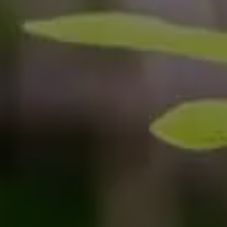
Come ci ha
Voglio ri
Accetto l’
Non compila
Invia richi
Farti un gi