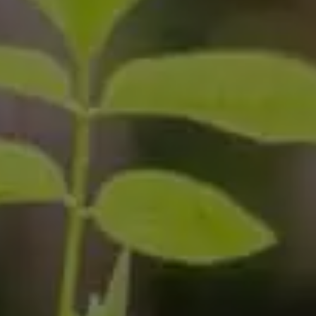
i conosciuto
Usa il codice
cevere comunicazioni e aggiornamenti da zeroCO2
informativa sulla
Privacy
di zeroCO2
re questo campo
esta
ro sul nostro magazine