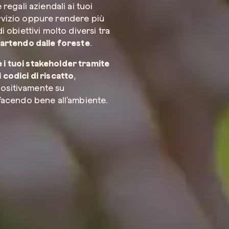
 regali aziendali ai tuoi
ervizio oppure rendere più
i obiettivi molto diversi tra
Azienda*
 partendo dalle foreste
.
 i tuoi stakeholder tramite
 codici di riscatto
,
positivamente su
Servizio di
 facendo bene all’ambiente.
Come possi