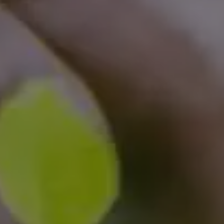
Pianta un albero
Pianta, adotta o regala un albero. Scegli tra
diverse specie.
Piantalo ora
 interesse
Esplora la mappa
Guarda i tuoi alberi crescere dallo spazio
con tecnologia satellitare.
amo aiutarti?*
Inizia a esplorare
Riscatta un albero
Inserisci il tuo codice per riscattare un
albero.