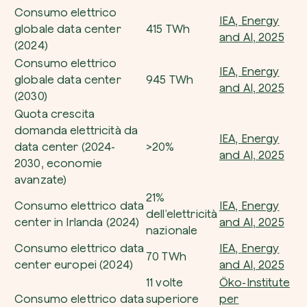
Consumo elettrico
IEA,
Energy
globale data center
415 TWh
and AI
, 2025
(2024)
Consumo elettrico
IEA,
Energy
globale data center
945 TWh
and AI
, 2025
(2030)
Quota crescita
domanda elettricità da
IEA,
Energy
data center (2024-
>20%
and AI
, 2025
2030, economie
avanzate)
21%
Consumo elettrico data
IEA,
Energy
dell’elettricità
center in Irlanda (2024)
and AI
, 2025
nazionale
Consumo elettrico data
IEA,
Energy
70 TWh
center europei (2024)
and AI
, 2025
11 volte
Öko-Institute
Consumo elettrico data
superiore
per