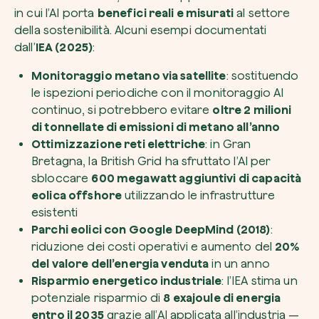
in cui l’AI porta
benefici reali e misurati
al settore
della sostenibilità. Alcuni esempi documentati
dall’
IEA (2025)
:
Monitoraggio metano via satellite
: sostituendo
le ispezioni periodiche con il monitoraggio AI
continuo, si potrebbero evitare
oltre 2 milioni
di tonnellate di emissioni di metano all’anno
Ottimizzazione reti elettriche
: in Gran
Bretagna, la British Grid ha sfruttato l’AI per
sbloccare
600 megawatt aggiuntivi di capacità
eolica offshore
utilizzando le infrastrutture
esistenti
Parchi eolici con Google DeepMind (2018)
:
riduzione dei costi operativi e aumento del
20%
del valore dell’energia venduta
in un anno
Risparmio energetico industriale
: l’IEA stima un
potenziale risparmio di
8 exajoule di energia
entro il 2035
grazie all’AI applicata all’industria —