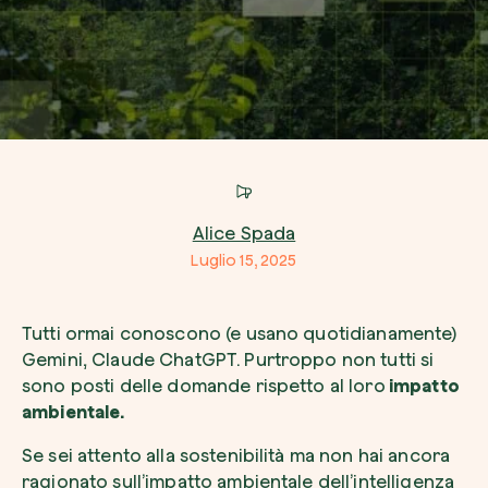
Azienda*
Crea la tua foresta
Servizio di interesse
Pianta una foresta in un’area del mondo a tua
Alice Spada
Comincia ora
Luglio 15, 2025
Come possiamo aiutarti?*
Tutti ormai conoscono (e usano quotidianamente)
Gemini, Claude ChatGPT. Purtroppo non tutti si
sono posti delle domande rispetto al loro
impatto
ambientale.
Se sei attento alla sostenibilità ma non hai ancora
ragionato sull’impatto ambientale dell’intelligenza
Come ci hai conosciuto