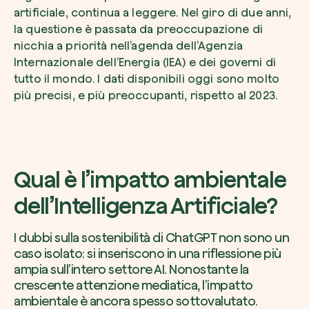
artificiale, continua a leggere. Nel giro di due anni,
la questione è passata da preoccupazione di
nicchia a priorità nell’agenda dell’Agenzia
Internazionale dell’Energia (IEA) e dei governi di
tutto il mondo. I dati disponibili oggi sono molto
Voglio ricevere comunicazioni e aggiorn
da zeroCO2
più precisi, e più preoccupanti, rispetto al 2023.
Pianta un albero
Pianta, adotta o regala un albero. Scegli tra 
Accetto l’informativa sulla
Privacy
di zer
specie.
Piantalo ora
Non compilare questo campo
Invia richiesta
Qual è l’impatto ambientale
dell’Intelligenza Artificiale?
I dubbi sulla sostenibilità di ChatGPT non sono un
caso isolato: si inseriscono in una riflessione più
Farti un giro sul nostro magazine
ampia sull’intero settore AI. Nonostante la
crescente attenzione mediatica, l’impatto
ambientale è ancora spesso sottovalutato.