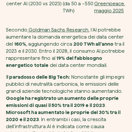
center AI (2030 vs 2023)
(da 50 a ~550
Greenpeace,
TWh)
maggio 2025
Secondo
Goldman Sachs Research
, l’AI potrebbe
aumentare la domanda energetica dei data center
del
160%
, aggiungendo circa
200 TWh all’anno
tra il
2023 e il 2030. Entro il 2028, il consumo AI potrebbe
rappresentare fino al
19% del fabbisogno
energetico totale
dei data center mondiali.
I
l paradosso delle Big Tech:
Nonostante gli impegni
pubblici di neutralità carbonica, le emissioni delle
grandi aziende tecnologiche stanno aumentando.
Google ha registrato un aumento delle proprie
emissioni di quasi il 50% tra il 2019 e il 2023
.
Microsoft ha aumentato le proprie del 30% tra il
2020 e il 2023
. In entrambi i casi, la crescita
dell’infrastruttura AI è indicata come causa