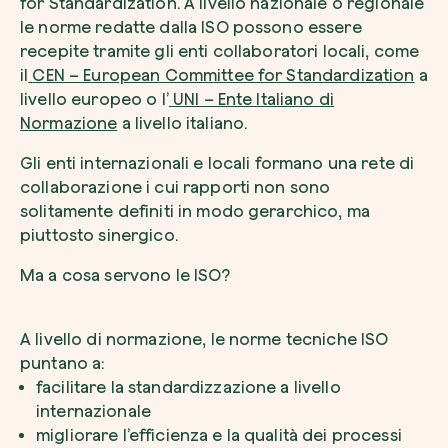
for Standardization. A livello nazionale o regionale
le norme redatte dalla ISO possono essere
recepite tramite gli enti collaboratori locali, come
il
CEN – European Committee for Standardization
a
livello europeo o l’
UNI – Ente Italiano di
Normazione
a livello italiano.
Esplora la mappa
Guarda i tuoi alberi crescere dallo spazio c
Gli enti internazionali e locali formano una rete di
tecnologia satellitare.
collaborazione i cui rapporti non sono
solitamente definiti in modo gerarchico, ma
Inizia a esplorare
piuttosto sinergico.
Ma a cosa servono le ISO?
A livello di normazione, le norme tecniche ISO
puntano a:
facilitare la standardizzazione a livello
internazionale
migliorare l’efficienza e la qualità dei processi