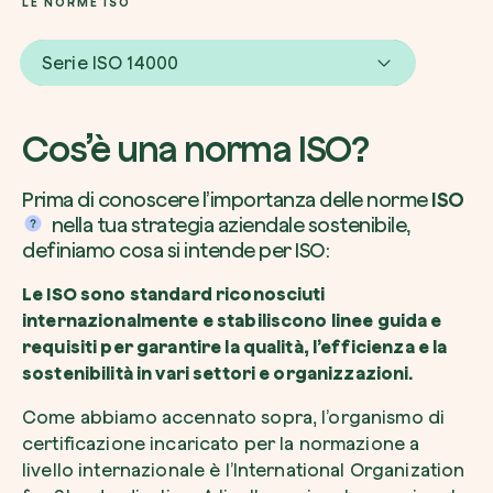
LE NORME ISO
Serie ISO 14000
Voglio ricevere comunicazioni e aggiorn
Cos’è una norma ISO?
da zeroCO2
Pianta un albero
Pianta, adotta o regala un albero. Scegli tra 
Prima di conoscere l’importanza delle norme
ISO
Accetto l’informativa sulla
Privacy
di zer
specie.
nella tua strategia aziendale sostenibile,
definiamo cosa si intende per ISO:
Piantalo ora
Non compilare questo campo
Invia richiesta
Le ISO sono standard riconosciuti
internazionalmente e stabiliscono linee guida e
requisiti per garantire la qualità, l’efficienza e la
sostenibilità in vari settori e organizzazioni.
Farti un giro sul nostro magazine
Come abbiamo accennato sopra, l’organismo di
certificazione incaricato per la normazione a
livello internazionale è l’International Organization