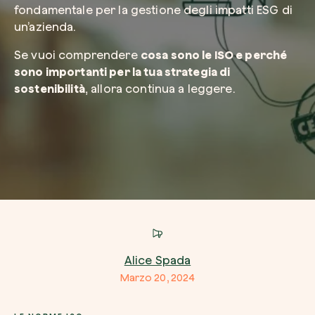
fondamentale per la gestione degli impatti ESG di
un’azienda.
Azienda*
Se vuoi comprendere
cosa sono le ISO e perché
sono importanti per la tua strategia di
sostenibilità
, allora continua a leggere.
Crea la tua foresta
Servizio di interesse
Pianta una foresta in un’area del mondo a tua
Comincia ora
Come possiamo aiutarti?*
Alice Spada
Marzo 20, 2024
Come ci hai conosciuto