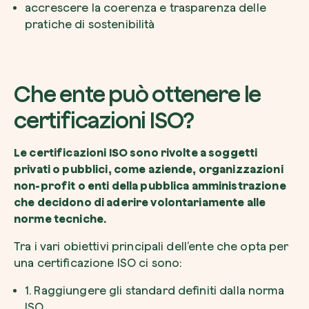
accrescere la coerenza e trasparenza delle
pratiche di sostenibilità
Riscatta un albero
Che ente può ottenere le
Inserisci il tuo codice per riscattare un albe
certificazioni ISO?
Usa il codice
Le certificazioni ISO sono rivolte a soggetti
privati o pubblici, come aziende, organizzazioni
non-profit o enti della pubblica amministrazione
che decidono di aderire volontariamente alle
norme tecniche.
Tra i vari obiettivi principali dell’ente che opta per
una certificazione ISO ci sono:
1. Raggiungere gli standard definiti dalla norma
ISO