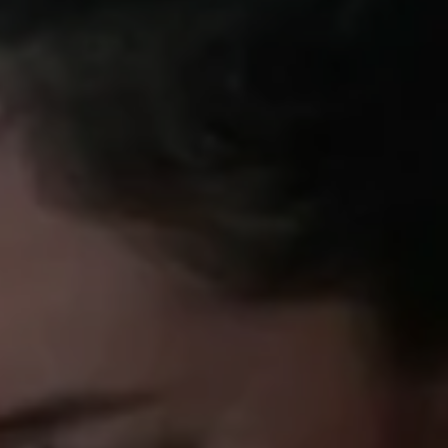
Come ci ha
Voglio ri
Accetto l’
Non compila
Invia richi
Farti un gi