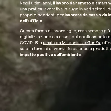
Negli ultimi anni,
il lavoro da remoto o smart 
una pratica lavorativa in auge in vari settori, d
propri dipendenti per
lavorare da casa o da l
dell’ufficio
.
Questa forma di lavoro agile, resa sempre più 
digitalizzazione e a causa del confinamento d
COVID-19 e
amata da Millennials e GenZs
, off
solo in termini di
work-life balance
e produttiv
impatto positivo sull’ambiente
.