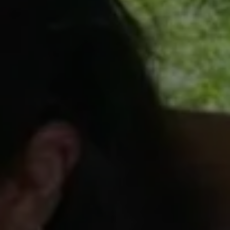
i conosciuto
Usa il codice
cevere comunicazioni e aggiornamenti da zeroCO2
informativa sulla
Privacy
di zeroCO2
re questo campo
esta
ro sul nostro magazine