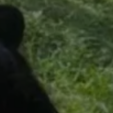
Pianta un albero
Pianta, adotta o regala un albero. Scegli tra
diverse specie.
Piantalo ora
 interesse
Esplora la mappa
Guarda i tuoi alberi crescere dallo spazio
con tecnologia satellitare.
amo aiutarti?*
Inizia a esplorare
Riscatta un albero
Inserisci il tuo codice per riscattare un
albero.