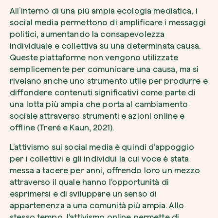
All’interno di una più ampia ecologia mediatica, i
social media permettono di amplificare i messaggi
politici, aumentando la consapevolezza
individuale e collettiva su una determinata causa.
Queste piattaforme non vengono utilizzate
Esplora la mappa
semplicemente per comunicare una causa, ma si
Guarda i tuoi alberi crescere dallo spazio c
rivelano anche uno strumento utile per produrre e
tecnologia satellitare.
diffondere contenuti significativi come parte di
una lotta più ampia che porta al cambiamento
Inizia a esplorare
sociale attraverso strumenti e azioni online e
offline (Treré e Kaun, 2021).
L’attivismo sui social media è quindi d’appoggio
per i collettivi e gli individui la cui voce è stata
messa a tacere per anni, offrendo loro un mezzo
attraverso il quale hanno l’opportunità di
esprimersi e di sviluppare un senso di
appartenenza a una comunità più ampia. Allo
stesso tempo, l’attivismo online permette di