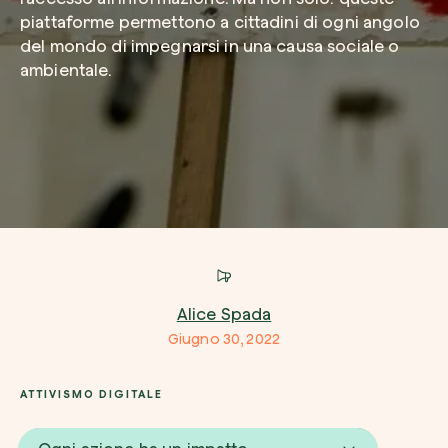
piattaforme permettono a cittadini di ogni angolo
del mondo di impegnarsi in una causa sociale o
Azienda*
ambientale.
Crea la tua foresta
Servizio di interesse
Pianta una foresta in un’area del mondo a tua
Comincia ora
Come possiamo aiutarti?*
Alice Spada
Giugno 30, 2022
ATTIVISMO DIGITALE
Come ci hai conosciuto