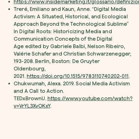
https://www.insidemarketing.it/glossario/definizio
Treré, Emiliano and Kaun, Anne. “Digital Media
Activism: A Situated, Historical, and Ecological
Approach Beyond the Technological Sublime”
In
Digital Roots: Historicizing Media and
Communication Concepts of the Digital
Age
edited by Gabriele Balbi, Nelson Ribeiro,
Valérie Schafer and Christian Schwarzenegger,
193-208. Berlin, Boston: De Gruyter
Oldenbourg,
2021.
https://doi.org/10.1515/9783110740202-011
.
Chukwumah, Alexa. 2019. Social Media Activism
and A Call to Action.
TEDxBrownU.
https://www.youtube.com/watch?
v=VrYL3XvOKxY
.