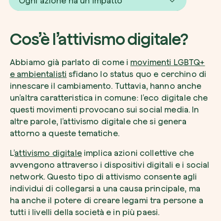
Ogni azione ha un impatto
Cos’è l’attivismo digitale?
Voglio ricevere comunicazioni e aggiorn
Abbiamo già parlato di come i
movimenti LGBTQ+
da zeroCO2
Pianta un albero
e ambientalisti
sfidano lo status quo e cerchino di
Pianta, adotta o regala un albero. Scegli tra 
innescare il cambiamento. Tuttavia, hanno anche
Accetto l’informativa sulla
Privacy
di zer
specie.
un’altra caratteristica in comune: l’eco digitale che
questi movimenti provocano sui social media. In
Piantalo ora
Non compilare questo campo
Invia richiesta
altre parole, l’attivismo digitale che si genera
attorno a queste tematiche.
L’
attivismo digitale
implica azioni collettive che
avvengono attraverso i dispositivi digitali e i social
network. Questo tipo di attivismo consente agli
Farti un giro sul nostro magazine
individui di collegarsi a una causa principale, ma
ha anche il potere di creare legami tra persone a
tutti i livelli della società e in più paesi.