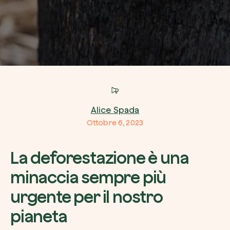
Azienda*
Crea la tua foresta
Servizio di interesse
Pianta una foresta in un’area del mondo a tua
Alice Spada
Comincia ora
Ottobre 6, 2023
Come possiamo aiutarti?*
La deforestazione è una
minaccia sempre più
urgente per il nostro
pianeta
Come ci hai conosciuto