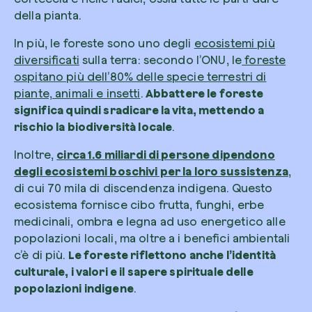
della pianta.
In più, le foreste sono uno degli
ecosistemi più
diversificati
sulla terra: secondo l’ONU, le
foreste
ospitano più dell’80% delle specie terrestri di
piante, animali e insetti
.
Abbattere le foreste
significa quindi sradicare la vita, mettendo a
rischio la biodiversità locale
.
Inoltre,
circa 1.6 miliardi di persone dipendono
degli ecosistemi boschivi per la loro sussistenza
,
di cui 70 mila di discendenza indigena. Questo
ecosistema fornisce cibo frutta, funghi, erbe
medicinali, ombra e legna ad uso energetico alle
popolazioni locali, ma oltre a i benefici ambientali
c’è di più.
Le foreste riflettono anche l’identità
culturale, i valori e il sapere spirituale delle
popolazioni indigene
.