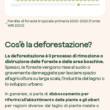
Perdita di foresta tropicale primaria 2002-2022 (Fonte:
WRI 2023)
Riscatta un albero
Inserisci il tuo codice per riscattare un albe
Cos’è la deforestazione?
Usa il codice
La deforestazione è il processo di rimozione o
distruzione delle foreste e delle aree boschive.
Spesso, le foreste vengono rase al suolo o
gravemente danneggiate per lasciare spazio
all’agricoltura su larga scala, l’industria del legno o
lo sviluppo urbano.
In generale, si parla di
disboscamento per
riferirsi all’abbattimento delle piante e gli alberi
per ragioni diverse: dal taglio di piante malate o