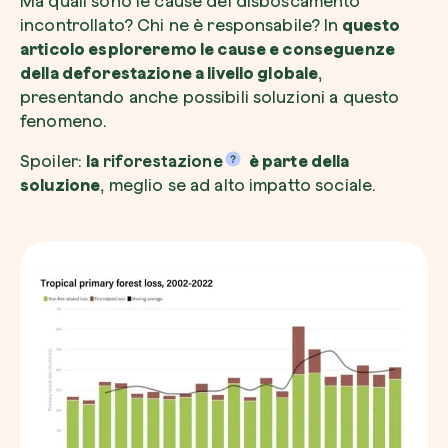
Ma quali sono le cause del disboscamento
incontrollato? Chi ne è responsabile? In
questo
articolo esploreremo le cause e conseguenze
della deforestazione a livello globale
,
presentando anche possibili soluzioni a questo
fenomeno.
Esplora la mappa
Spoiler:
la
riforestazione
è parte della
Guarda i tuoi alberi crescere dallo spazio c
tecnologia satellitare.
soluzione
, meglio se ad alto impatto sociale.
Inizia a esplorare