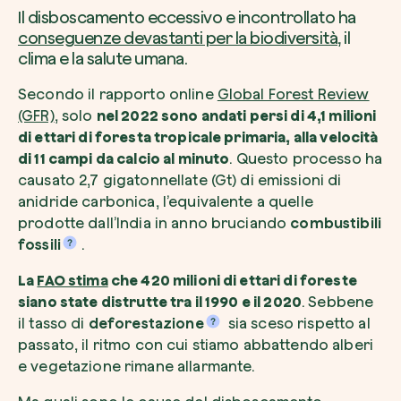
Il disboscamento eccessivo e incontrollato ha
conseguenze devastanti per la biodiversità
, il
clima e la salute umana.
Secondo il rapporto online
Global Forest Review
Voglio ricevere comunicazioni e aggiorn
(GFR)
, solo
nel 2022 sono andati persi di 4,1 milioni
da zeroCO2
Pianta un albero
di ettari di foresta tropicale primaria, alla velocità
Pianta, adotta o regala un albero. Scegli tra 
di 11 campi da calcio al minuto
. Questo processo ha
Accetto l’informativa sulla
Privacy
di zer
specie.
causato 2,7 gigatonnellate (Gt) di emissioni di
anidride carbonica, l’equivalente a quelle
Piantalo ora
Non compilare questo campo
Invia richiesta
prodotte dall’India in anno bruciando
combustibili
fossili
.
La
FAO stima
che 420 milioni di ettari di foreste
siano state distrutte tra il 1990 e il 2020
. Sebbene
il tasso di
deforestazione
sia sceso rispetto al
Farti un giro sul nostro magazine
passato, il ritmo con cui stiamo abbattendo alberi
e vegetazione rimane allarmante.