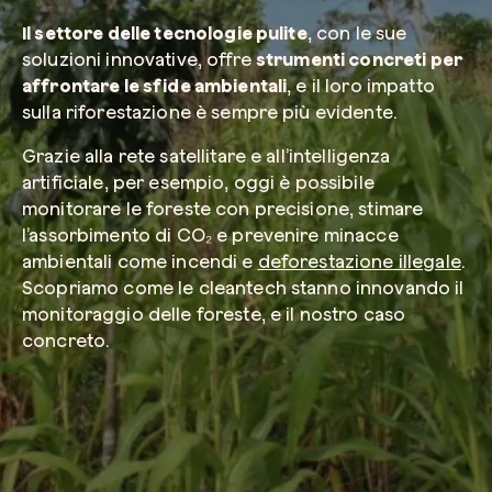
Il settore delle tecnologie pulite
, con le sue
soluzioni innovative, offre
strumenti concreti per
Azienda*
affrontare le sfide ambientali
, e il loro impatto
sulla riforestazione è sempre più evidente.
Grazie alla rete satellitare e all’intelligenza
Crea la tua foresta
artificiale, per esempio, oggi è possibile
Servizio di interesse
monitorare le foreste con precisione, stimare
Pianta una foresta in un’area del mondo a tua
l’assorbimento di CO₂ e prevenire minacce
Comincia ora
ambientali come incendi e
deforestazione illegale
.
Scopriamo come le cleantech stanno innovando il
Come possiamo aiutarti?*
monitoraggio delle foreste, e il nostro caso
concreto.
Come ci hai conosciuto