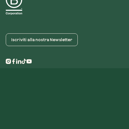
Iscriviti alla nostra Newsletter
Privacy policy
Codice Etico
Cookies preferences
Cookies policy
Reclami
Credits
Copyright 2026 © zeroCO2. C.F./P.IVA 15448901007. REA RM 1591762.