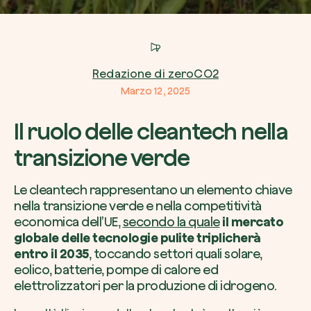
Redazione di zeroCO2
Voglio ricevere comunicazioni e aggiorn
Marzo 12, 2025
da zeroCO2
Pianta un albero
Pianta, adotta o regala un albero. Scegli tra 
Il ruolo delle cleantech nella
Accetto l’informativa sulla
Privacy
di zer
specie.
transizione verde
Piantalo ora
Non compilare questo campo
Invia richiesta
Le cleantech rappresentano un elemento chiave
nella transizione verde e nella competitività
economica dell’UE,
secondo la quale
il mercato
globale delle tecnologie pulite triplicherà
entro il 2035
, toccando settori quali solare,
Farti un giro sul nostro magazine
eolico, batterie, pompe di calore ed
elettrolizzatori per la produzione di idrogeno.