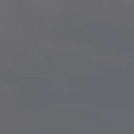
i conosciuto
Usa il codice
cevere comunicazioni e aggiornamenti da zeroCO2
informativa sulla
Privacy
di zeroCO2
re questo campo
esta
ro sul nostro magazine