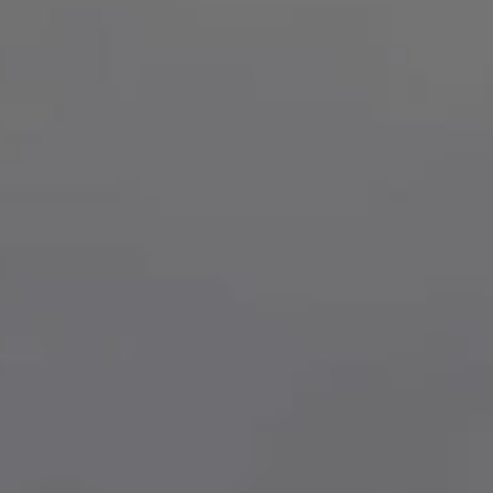
Pianta un albero
Pianta, adotta o regala un albero. Scegli tra
diverse specie.
Piantalo ora
 interesse
Esplora la mappa
Guarda i tuoi alberi crescere dallo spazio
con tecnologia satellitare.
amo aiutarti?*
Inizia a esplorare
Riscatta un albero
Inserisci il tuo codice per riscattare un
albero.