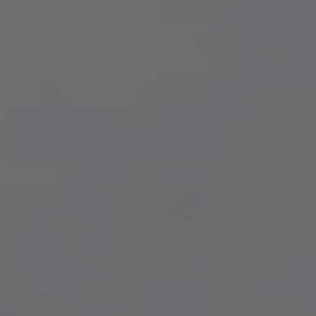
Come ci ha
Voglio ri
Accetto l’
Non compila
Invia richi
Farti un gi