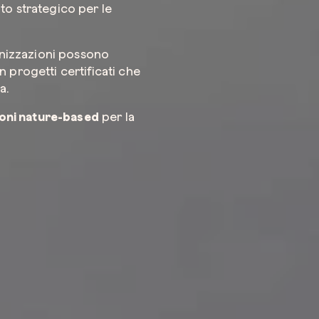
to strategico per le
Azienda*
ganizzazioni possono
 progetti certificati che
a.
ioni nature-based
per la
Servizio di
Come possi