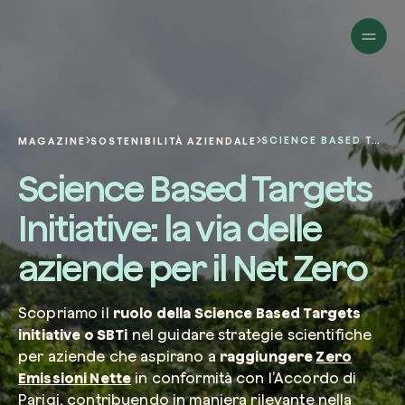
Aziende
Privati
Cambia prospettiva!
Innova la sostenibilità
Progetti
della tua azienda.
Italiano
Chi siamo
Una piattaforma per il tracciamento sat
SCIENCE BASED TARGETS INITIATIVE: LA VIA DELLE AZIENDE PER IL NET ZERO
MAGAZINE
SOSTENIBILITÀ AZIENDALE
dei nostri progetti nel mondo. Usa la t
Compila il modulo per ricevere una
Science Based Targets
dashboard dedicata per gestire e mon
Carbon Project
consulenza personalizzata dal nostro 
Magazine
l’impatto che hai generato.
Glossario
esperti.
Initiative: la via delle
Piattaforma
Ita
Accedi
o
registrati
alla web-app
aziende per il Net Zero
Nome e Cognome*
Richiedi consulenza
Scopriamo il
ruolo della Science Based Targets
initiative o SBTi
nel guidare strategie scientifiche
per aziende che aspirano a
raggiungere
Zero
Email di lavoro*
Emissioni Nette
in conformità con l’Accordo di
Parigi, contribuendo in maniera rilevante nella