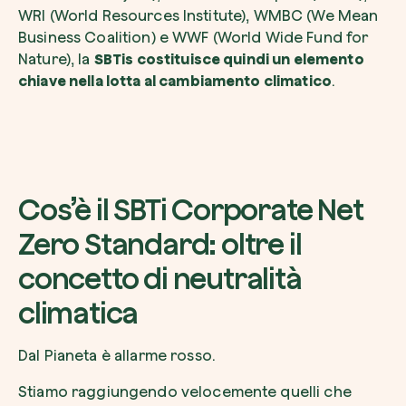
WRI (World Resources Institute), WMBC (We Mean
Business Coalition) e WWF (World Wide Fund for
Nature), la
SBTis costituisce quindi un elemento
chiave nella lotta al cambiamento climatico
.
Esplora la mappa
Guarda i tuoi alberi crescere dallo spazio c
tecnologia satellitare.
Inizia a esplorare
Cos’è il SBTi Corporate Net
Zero Standard: oltre il
concetto di neutralità
climatica
Dal Pianeta è allarme rosso.
Stiamo raggiungendo velocemente quelli che