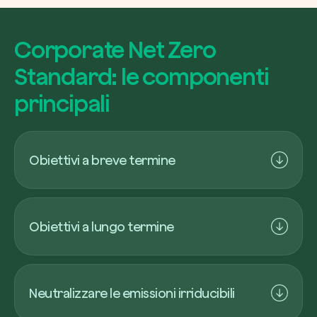
Corporate Net Zero
Standard: le componenti
principali
Obiettivi a breve termine
1. Obiettivi a breve termine:
le aziende devono
stabilire obiettivi scientificamente basati per
Obiettivi a lungo termine
dimezzare le emissioni dirette e indirette entro il
2030, prioritizzando tagli rapidi e profondi.
2. Obiettivi a lungo termine:
le aziende devono
stabilire obiettivi scientificamente basati per ridurre
Neutralizzare le emissioni irriducibili
tutte le emissioni possibili, tendenzialmente oltre il
90%, entro il 2050.