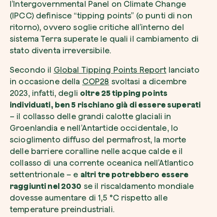
l’Intergovernmental Panel on Climate Change
(IPCC) definisce “tipping points” (o punti di non
ritorno), ovvero soglie critiche all’interno del
sistema Terra superate le quali il cambiamento di
stato diventa irreversibile.
Riscatta un albero
Secondo il
Global Tipping Points Report
lanciato
Inserisci il tuo codice per riscattare un albe
in occasione della
COP28
svoltasi a dicembre
2023, infatti, degli
oltre 25 tipping points
Usa il codice
individuati, ben 5 rischiano già di essere superati
– il collasso delle grandi calotte glaciali in
Groenlandia e nell’Antartide occidentale, lo
scioglimento diffuso del permafrost, la morte
delle barriere coralline nelle acque calde e il
collasso di una corrente oceanica nell’Atlantico
settentrionale – e
altri tre potrebbero essere
raggiunti nel 2030
se il riscaldamento mondiale
dovesse aumentare di 1,5 °C rispetto alle
temperature preindustriali.