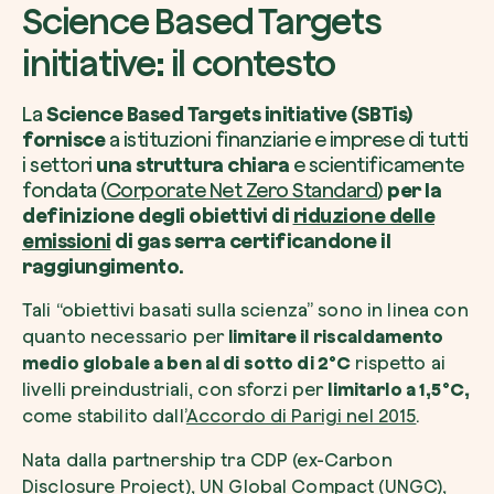
Science Based Targets
initiative: il contesto
La
Science Based Targets initiative (SBTis)
Voglio ricevere comunicazioni e aggiorn
fornisce
a istituzioni finanziarie e imprese di tutti
da zeroCO2
Pianta un albero
i settori
una struttura chiara
e scientificamente
Pianta, adotta o regala un albero. Scegli tra 
fondata (
Corporate Net Zero Standard
)
per la
Accetto l’informativa sulla
Privacy
di zer
specie.
definizione degli obiettivi di
riduzione delle
emissioni
di gas serra certificandone il
Piantalo ora
Non compilare questo campo
raggiungimento.
Invia richiesta
Tali “obiettivi basati sulla scienza” sono in linea con
quanto necessario per
limitare il riscaldamento
medio globale a ben al di sotto di 2°C
rispetto ai
livelli preindustriali, con sforzi per
limitarlo a 1,5°C,
come stabilito dall’
Farti un giro sul nostro magazine
Accordo di Parigi nel 2015
.
Nata dalla partnership tra CDP (ex-Carbon
Disclosure Project), UN Global Compact (UNGC),