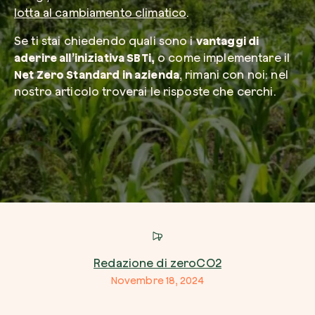
lotta al cambiamento climatico
.
Se ti stai chiedendo quali sono i
vantaggi di
Azienda*
aderire all’iniziativa SBTi,
o come implementare il
Net Zero Standard in azienda
, rimani con noi: nel
nostro articolo troverai le risposte che cerchi.
Crea la tua foresta
Servizio di interesse
Pianta una foresta in un’area del mondo a tua
Comincia ora
Come possiamo aiutarti?*
Redazione di zeroCO2
Novembre 18, 2024
Come ci hai conosciuto