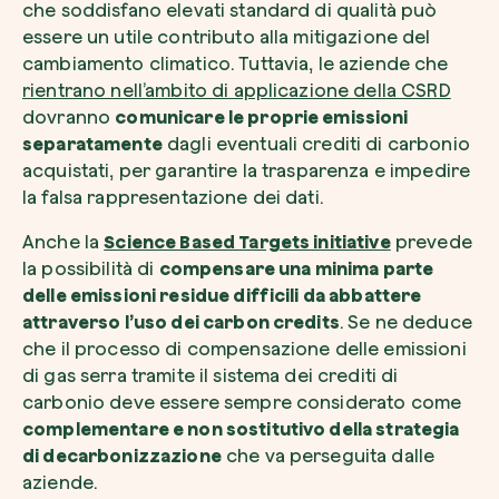
che soddisfano elevati standard di qualità può
essere un utile contributo alla mitigazione del
cambiamento climatico. Tuttavia, le aziende che
rientrano nell’ambito di applicazione della CSRD
dovranno
comunicare le proprie emissioni
Riscatta un albero
separatamente
dagli eventuali crediti di carbonio
acquistati, per garantire la trasparenza e impedire
Inserisci il tuo codice per riscattare un albe
la falsa rappresentazione dei dati.
Usa il codice
Anche la
Science Based Targets initiative
prevede
la possibilità di
compensare una minima parte
delle emissioni residue difficili da abbattere
attraverso l’uso dei carbon credits
. Se ne deduce
che il processo di compensazione delle emissioni
di gas serra tramite il sistema dei crediti di
carbonio deve essere sempre considerato come
complementare e non sostitutivo della strategia
di decarbonizzazione
che va perseguita dalle
aziende.