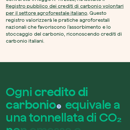
Registro pubblico dei crediti di carbonio volontari
per il settore agroforestale italiano
. Questo
registro valorizzerà le pratiche agroforestali
nazionali che favoriscono l’assorbimento e lo
stoccaggio del carbonio, riconoscendo crediti di
carbonio italiani.
O
g
n
i
credito di
carbonio
e
q
u
i
v
a
l
e
a
u
n
a
t
o
n
n
e
l
l
a
t
a
d
i
C
O
₂