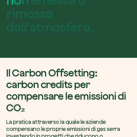
n
o
n
e
m
e
s
s
a
o
r
i
m
o
s
s
a
d
a
l
l
'
a
t
m
o
s
f
e
r
a
.
Il Carbon Offsetting:
carbon credits per
compensare le emissioni di
CO₂
La pratica attraverso la quale le aziende
compensano le proprie emissioni di gas serra
investendo in progetti che riducono o