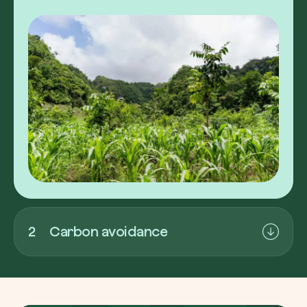
2
Carbon avoidance
D’altra parte,
il
carbon avoidance
riguarda
progetti che evitano nuove emissioni,
impedendo che ulteriori quantità di CO₂