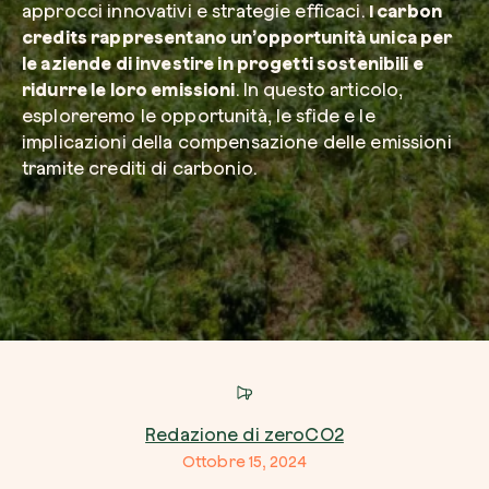
approcci innovativi e strategie efficaci.
I carbon
credits rappresentano un’opportunità unica per
le aziende di investire in progetti sostenibili e
Azienda*
ridurre le loro emissioni
. In questo articolo,
esploreremo le opportunità, le sfide e le
implicazioni della compensazione delle emissioni
tramite crediti di carbonio.
Crea la tua foresta
Servizio di interesse
Pianta una foresta in un’area del mondo a tua
Comincia ora
Come possiamo aiutarti?*
Redazione di zeroCO2
Ottobre 15, 2024
Come ci hai conosciuto