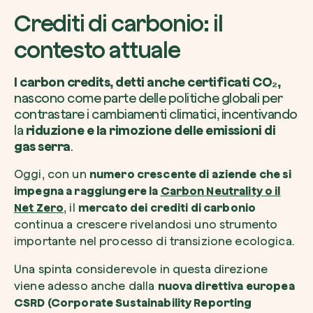
Crediti di carbonio: il
contesto attuale
Voglio ricevere comunicazioni e aggiorn
I carbon credits, detti anche certificati CO₂,
da zeroCO2
nascono come parte delle politiche globali per
Pianta un albero
contrastare i cambiamenti climatici, incentivando
Pianta, adotta o regala un albero. Scegli tra 
Accetto l’informativa sulla
Privacy
di zer
la
riduzione e la rimozione delle emissioni di
specie.
gas serra
.
Piantalo ora
Non compilare questo campo
Invia richiesta
Oggi, con un
numero crescente di aziende che si
impegna a raggiungere la
Carbon Neutrality o il
Net Zero
, il
mercato dei crediti di carbonio
continua a crescere rivelandosi uno strumento
importante nel processo di transizione ecologica.
Farti un giro sul nostro magazine
Una spinta considerevole in questa direzione
viene adesso anche dalla
nuova direttiva europea
CSRD (Corporate Sustainability Reporting