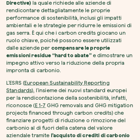
Directive)
la quale richiede alle aziende di
rendicontare dettagliatamente le proprie
performance di sostenibilità, inclusi gli impatti
ambientali e le strategie per ridurre le emissioni di
gas serra. È qui che i carbon credits giocano un
ruolo chiave, poiché possono essere utilizzati
Esplora la mappa
dalle aziende per
compensare le proprie
Guarda i tuoi alberi crescere dallo spazio c
emissioni residue “
hard to abate
”
e dimostrare un
tecnologia satellitare.
impegno attivo verso la riduzione della propria
Inizia a esplorare
impronta di carbonio.
L’ESRS (
European Sustainability Reporting
Standards
), l’insieme dei nuovi standard europei
per la rendicontazione della sostenibilità, infatti,
riconosce (
E 1-7
GHG removals and GHG mitigation
projects financed through carbon credits) che
finanziare progetti di riduzione o rimozione del
carbonio al di fuori della catena del valore
aziendale tramite
l’acquisto di crediti di carbonio