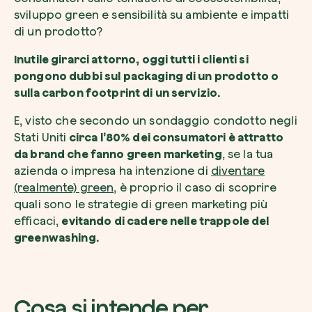
sviluppo green e sensibilità su ambiente e impatti
di un prodotto?
Inutile girarci attorno, oggi tutti i clienti si
pongono dubbi sul packaging di un prodotto o
Esplora la mappa
sulla carbon footprint di un servizio.
Guarda i tuoi alberi crescere dallo spazio c
E, visto che secondo un sondaggio condotto negli
tecnologia satellitare.
Stati Uniti
circa l’80% dei consumatori è attratto
Inizia a esplorare
da brand che fanno green marketing
, se la tua
azienda o impresa ha intenzione di
diventare
(realmente) green
, è proprio il caso di scoprire
quali sono le strategie di green marketing più
efficaci,
evitando di cadere nelle trappole del
greenwashing.
Cosa si intende per