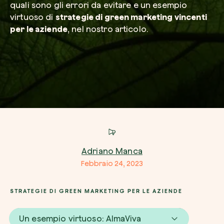
quali sono gli errori da evitare e un esempio
virtuoso di
strategie di green marketing vincenti
per le aziende
, nel nostro articolo.
Azienda*
Crea la tua foresta
Servizio di interesse
Pianta una foresta in un’area del mondo a tua
Comincia ora
Come possiamo aiutarti?*
Adriano Manca
Febbraio 24, 2023
STRATEGIE DI GREEN MARKETING PER LE AZIENDE
Un esempio virtuoso: AlmaViva
Come ci hai conosciuto