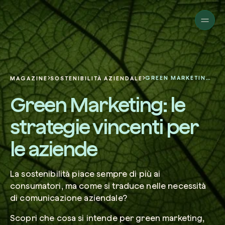
Aziende
Privati
Cambia prospettiva!
Innova la sostenibilità
Progetti
della tua azienda.
Italiano
Chi siamo
Una piattaforma per il tracciamento sat
GREEN MARKETING: LE STRATEGIE VINCENTI PER LE AZIENDE
MAGAZINE
SOSTENIBILITÀ AZIENDALE
dei nostri progetti nel mondo. Usa la t
Compila il modulo per ricevere una
Green Marketing: le
dashboard dedicata per gestire e mon
Carbon Project
consulenza personalizzata dal nostro 
Magazine
l’impatto che hai generato.
Glossario
esperti.
strategie vincenti per
Piattaforma
Ita
Accedi
o
registrati
alla web-app
le aziende
Nome e Cognome*
Richiedi consulenza
La sostenibilità piace sempre di più ai
consumatori, ma come si traduce nelle necessità
di comunicazione aziendale?
Email di lavoro*
Scopri che cosa si intende per green marketing,