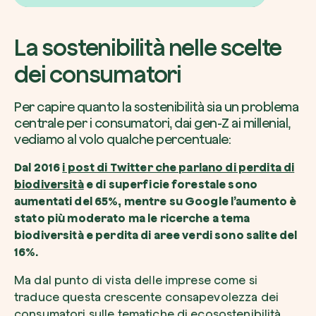
La sostenibilità nelle scelte
dei consumatori
Voglio ricevere comunicazioni e aggiorn
da zeroCO2
Pianta un albero
Per capire quanto la sostenibilità sia un problema
Pianta, adotta o regala un albero. Scegli tra 
centrale per i consumatori, dai gen-Z ai millenial,
Accetto l’informativa sulla
Privacy
di zer
specie.
vediamo al volo qualche percentuale:
Piantalo ora
Dal 2016
i post di Twitter che parlano di perdita di
Non compilare questo campo
Invia richiesta
biodiversità
e di superficie forestale sono
aumentati del 65%, mentre su Google l’aumento è
stato più moderato ma le ricerche a tema
biodiversità e perdita di aree verdi sono salite del
16%.
Farti un giro sul nostro magazine
Ma dal punto di vista delle imprese come si
traduce questa crescente consapevolezza dei
consumatori sulle tematiche di ecosostenibilità,