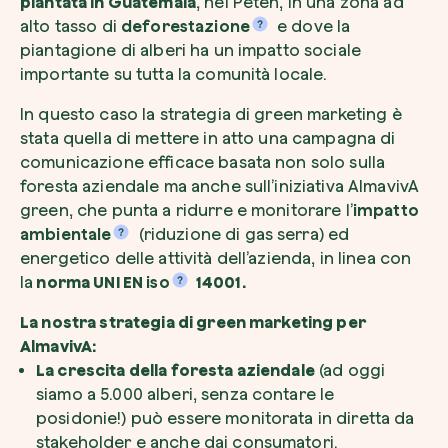
piantata in Guatemala
, nel Petén, in una zona ad
alto tasso di
deforestazione
e dove la
piantagione di alberi ha un impatto sociale
importante su tutta la comunità locale.
In questo caso la strategia di green marketing è
stata quella di mettere in atto una campagna di
comunicazione efficace basata non solo sulla
foresta aziendale ma anche sull’iniziativa AlmavivA
green, che punta a ridurre e monitorare l’
impatto
ambientale
(riduzione di gas serra) ed
energetico delle attività dell’azienda, in linea con
la
norma UNI EN
iso
14001.
La nostra strategia di green marketing per
AlmavivA:
La crescita della foresta aziendale
(ad oggi
siamo a 5.000 alberi, senza contare le
posidonie!) può essere monitorata in diretta da
stakeholder e anche dai consumatori.