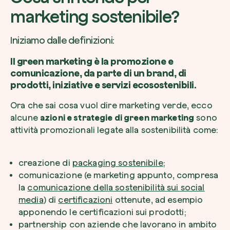
marketing sostenibile?
Iniziamo dalle definizioni:
Il green marketing è la promozione e
Riscatta un albero
comunicazione, da parte di un brand, di
Inserisci il tuo codice per riscattare un albe
prodotti, iniziative e servizi ecosostenibili.
Usa il codice
Ora che sai cosa vuol dire marketing verde, ecco
alcune
azioni e strategie di green marketing
sono
attività promozionali legate alla sostenibilità come:
creazione di
packaging sostenibile
;
comunicazione (e marketing appunto, compresa
la
comunicazione della sostenibilità sui social
media
) di
certificazioni
ottenute, ad esempio
apponendo le certificazioni sui prodotti;
partnership con aziende che lavorano in ambito