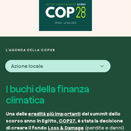
L'AGENDA DELLA COP28
Azione locale
I buchi della finanza
climatica
Una delle
eredità più importanti
del summit dello
scorso anno in Egitto,
COP27
, è stata la decisione
di creare il fondo
Loss & Damage
(perdite e danni)