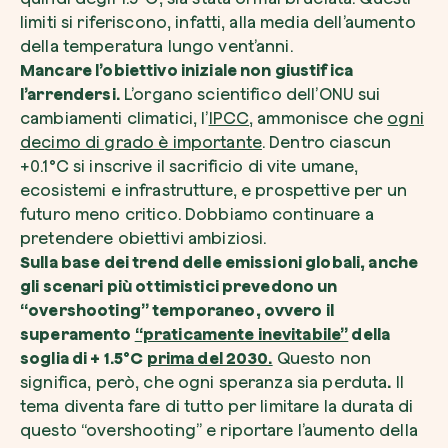
limiti si riferiscono, infatti, alla media dell’aumento
della temperatura lungo vent’anni.
Mancare l’obiettivo iniziale non giustifica
l’arrendersi.
L’organo scientifico dell’ONU sui
cambiamenti climatici, l’
IPCC
, ammonisce che
ogni
decimo di grado è importante
. Dentro ciascun
+0.1°C si inscrive il sacrificio di vite umane,
ecosistemi e infrastrutture, e prospettive per un
futuro meno critico. Dobbiamo continuare a
pretendere obiettivi ambiziosi.
Sulla base dei trend delle emissioni globali, anche
gli scenari più ottimistici prevedono un
“overshooting” temporaneo, ovvero il
superamento
“praticamente inevitabile”
della
soglia di + 1.5°C
prima del 2030.
Questo non
significa, però, che ogni speranza sia perduta
.
Il
tema diventa fare di tutto per limitare la durata di
questo “overshooting” e riportare l’aumento della