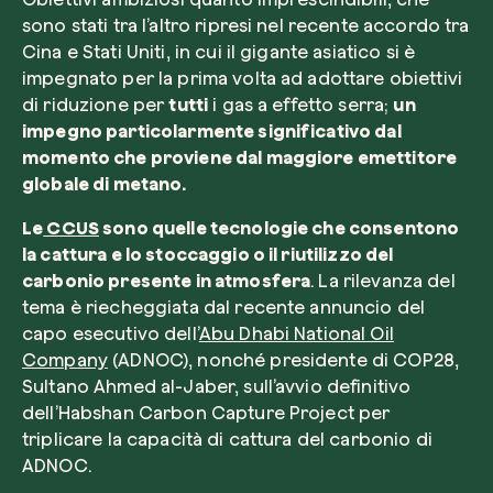
sono stati tra l’altro ripresi nel recente accordo tra
Cina e Stati Uniti, in cui il gigante asiatico si è
impegnato per la prima volta ad adottare obiettivi
di riduzione per
tutti
i gas a effetto serra;
un
impegno particolarmente significativo dal
momento che proviene dal maggiore emettitore
globale di metano.
Le
CCUS
sono quelle tecnologie che consentono
la cattura e lo stoccaggio o il riutilizzo del
carbonio presente in atmosfera
. La rilevanza del
tema è riecheggiata dal recente annuncio del
capo esecutivo dell’
Abu Dhabi National Oil
Company
(ADNOC), nonché presidente di COP28,
Sultano Ahmed al-Jaber, sull’avvio definitivo
dell’
Habshan Carbon Capture Project
per
triplicare la capacità di cattura del carbonio di
ADNOC.