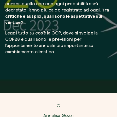
corona quello che con ogni probabilità sarà
decretato l’anno più caldo registrato ad oggi.
Tra
critiche e auspici, quali sono le aspettative sul
Azienda*
vertice?
Leggi tutto su cos’è la COP, dove si svolge la
COP28 e quali sono le previsioni per
Crea la tua foresta
Servizio di interesse
l’appuntamento annuale più importante sul
Pianta una foresta in un’area del mondo a tua
cambiamento climatico.
Comincia ora
Come possiamo aiutarti?*
Annalisa Gozzi
Come ci hai conosciuto