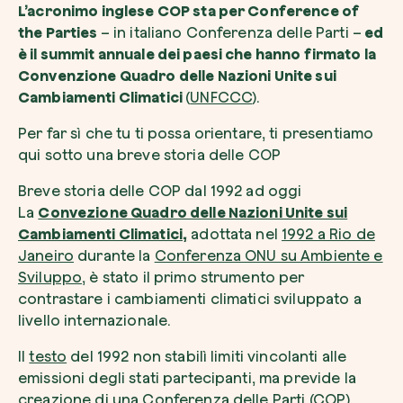
L’acronimo inglese COP sta per
Conference of
the Parties
– in italiano Conferenza delle Parti –
ed
è il summit annuale dei paesi che hanno firmato la
Convenzione Quadro delle Nazioni Unite sui
Cambiamenti Climatici
(
UNFCCC
).
Esplora la mappa
Per far sì che tu ti possa orientare, ti presentiamo
Guarda i tuoi alberi crescere dallo spazio c
qui sotto una breve storia delle COP
tecnologia satellitare.
Breve storia delle COP dal 1992 ad oggi
Inizia a esplorare
La
Convezione Quadro delle Nazioni Unite sui
Cambiamenti Climatici,
adottata nel
1992 a Rio de
Janeiro
durante la
Conferenza ONU su Ambiente e
Sviluppo
, è stato il primo strumento per
contrastare i cambiamenti climatici sviluppato a
livello internazionale.
Il
testo
del 1992 non stabilì limiti vincolanti alle
emissioni degli stati partecipanti, ma previde la
creazione di una Conferenza delle Parti (COP)