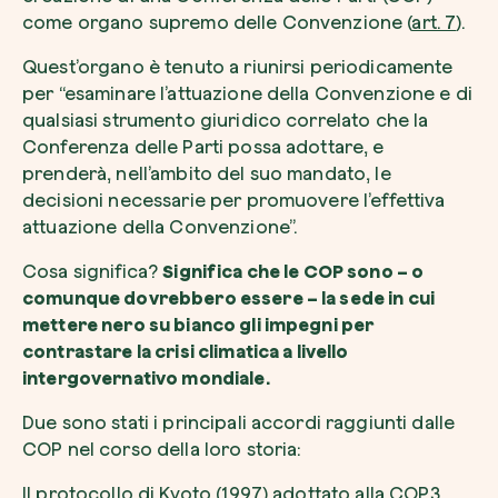
come organo supremo delle Convenzione (
art. 7
).
Quest’organo è tenuto a riunirsi periodicamente
per “esaminare l’attuazione della Convenzione e di
qualsiasi strumento giuridico correlato che la
Riscatta un albero
Conferenza delle Parti possa adottare, e
Inserisci il tuo codice per riscattare un albe
prenderà, nell’ambito del suo mandato, le
decisioni necessarie per promuovere l’effettiva
Usa il codice
attuazione della Convenzione”.
Cosa significa?
Significa che le COP sono – o
comunque dovrebbero essere – la sede in cui
mettere nero su bianco gli impegni per
contrastare la crisi climatica a livello
intergovernativo mondiale.
Due sono stati i principali accordi raggiunti dalle
COP nel corso della loro storia:
Il
protocollo di Kyoto
(1997) adottato alla COP3