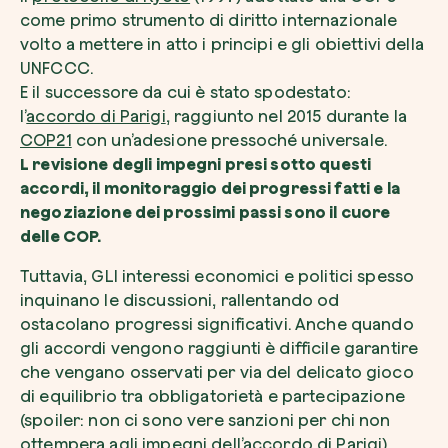
come primo strumento di diritto internazionale
volto a mettere in atto i principi e gli obiettivi della
UNFCCC.
E il successore da cui è stato spodestato:
l’
accordo di Parigi
, raggiunto nel 2015 durante la
COP21
con un’adesione pressoché universale.
L revisione degli impegni presi sotto questi
accordi, il monitoraggio dei progressi fatti e la
negoziazione dei prossimi passi sono il cuore
delle COP.
Tuttavia, GLI interessi economici e politici spesso
inquinano le discussioni, rallentando od
ostacolano progressi significativi. Anche quando
gli accordi vengono raggiunti è difficile garantire
che vengano osservati per via del delicato gioco
di equilibrio tra obbligatorietà e partecipazione
(spoiler: non ci sono vere sanzioni per chi non
ottempera agli impegni dell’accordo di Parigi).