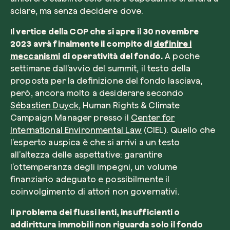
sciare, ma senza decidere dove.
Il vertice della COP che si apre il 30 novembre
2023 avrà finalmente il compito di
definire i
meccanismi
di operatività del fondo.
A poche
settimane dall’avvio del summit, il testo della
proposta per la definizione del fondo lasciava,
però, ancora molto a desiderare secondo
Sébastien Duyck
, Human Rights & Climate
Campaign Manager presso il
Center for
International Environmental Law
(CIEL). Quello che
l’esperto auspica è che si arrivi a un testo
all’altezza delle aspettative: garantire
l’ottemperanza degli impegni, un volume
finanziario adeguato e possibilmente il
coinvolgimento di attori non governativi.
Il problema dei flussi lenti, insufficienti o
addirittura immobili non riguarda solo il fondo