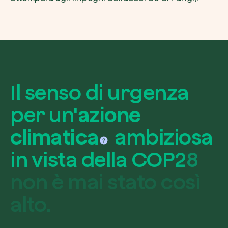
I
l
s
e
n
s
o
d
i
u
r
g
e
n
z
a
p
e
r
u
n
'
azione
climatica
a
m
b
i
z
i
o
s
a
i
n
v
i
s
t
a
d
e
l
l
a
C
O
P
2
8
n
o
n
è
m
a
i
s
t
a
t
o
c
o
s
ì
a
l
t
o
.