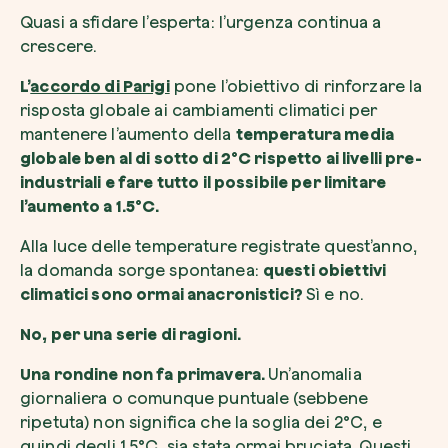
Quasi a sfidare l’esperta: l’urgenza continua a
crescere.
L’
accordo di Parigi
pone l’obiettivo di rinforzare la
risposta globale ai cambiamenti climatici per
mantenere l’aumento della
temperatura media
globale ben al di sotto di 2°C rispetto ai livelli pre-
industriali e fare tutto il possibile per limitare
l’aumento a 1.5°C.
Alla luce delle temperature registrate quest’anno,
la domanda sorge spontanea:
questi obiettivi
climatici sono ormai anacronistici?
Sì e no.
No, per una serie di ragioni.
Una rondine non fa primavera.
Un’anomalia
giornaliera o comunque puntuale (sebbene
ripetuta) non significa che la soglia dei 2°C, e
quindi degli 1.5°C, sia stata ormai bruciata. Questi