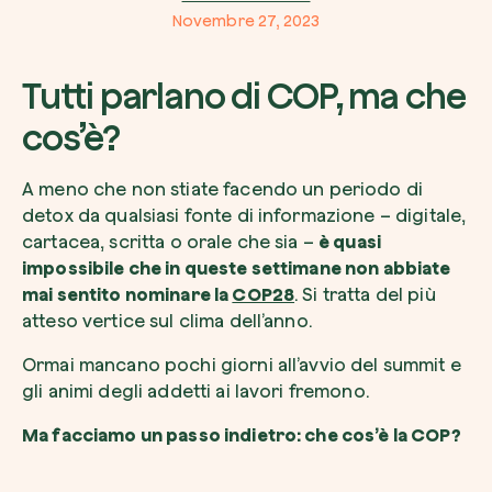
Novembre 27, 2023
Tutti parlano di COP, ma che
cos’è?
Voglio ricevere comunicazioni e aggiorn
da zeroCO2
Pianta un albero
Pianta, adotta o regala un albero. Scegli tra 
A meno che non stiate facendo un periodo di
Accetto l’informativa sulla
Privacy
di zer
specie.
detox da qualsiasi fonte di informazione – digitale,
cartacea, scritta o orale che sia –
è quasi
Piantalo ora
Non compilare questo campo
Invia richiesta
impossibile che in queste settimane non abbiate
mai sentito nominare la
COP28
. Si tratta del più
atteso vertice sul clima dell’anno.
Ormai mancano pochi giorni all’avvio del summit e
gli animi degli addetti ai lavori fremono.
Farti un giro sul nostro magazine
Ma facciamo un passo indietro: che cos’è la COP?