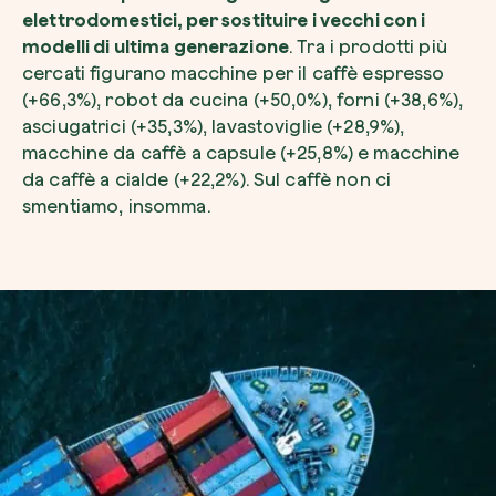
elettrodomestici, per sostituire i vecchi con i
modelli di ultima generazione
. Tra i prodotti più
cercati figurano macchine per il caffè espresso
(+66,3%), robot da cucina (+50,0%), forni (+38,6%),
asciugatrici (+35,3%), lavastoviglie (+28,9%),
Riscatta un albero
macchine da caffè a capsule (+25,8%) e macchine
Inserisci il tuo codice per riscattare un albe
da caffè a cialde (+22,2%). Sul caffè non ci
smentiamo, insomma.
Usa il codice