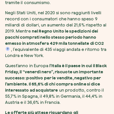
tramite il consumismo.
Negli Stati Uniti, nel 2020 si sono raggiunti livelli
record con i consumatori che hanno speso 9
miliardi di dollari, un aumento del 21,6% rispetto al
2019. Mentre
nel Regno Unito le spedizioni dei
Esplora la mappa
pacchi comprati nello stesso periodo hanno
Guarda i tuoi alberi crescere dallo spazio c
emesso in atmosfera
429 mila tonnellate di
CO2
tecnologia satellitare.
, l’equivalente di 435 viaggi andata e ritorno tra
Londra e New York.
Inizia a esplorare
Quest’anno in Europa
l’Italia è il paese in cui il Black
Friday, il “venerdì nero”, riscuote un importante
successo: positivo per le vendite, negativo per
l’ambiente. Il 65,6% di chi compra online si dice
interessato ad acquistare
un prodotto, contro il
55,7% in Spagna, il 49,8% in Germania, il 44,4% in
Austria e il 36,6% in Francia.
Le offerte più attese riguardano gli