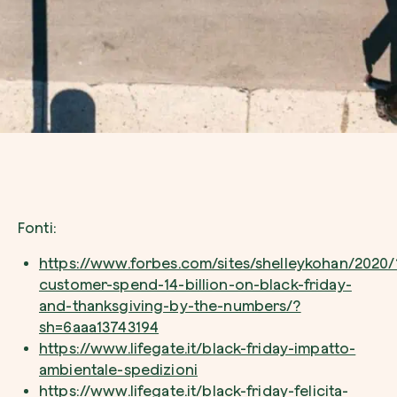
Fonti:
https://www.forbes.com/sites/shelleykohan/2020/1
customer-spend-14-billion-on-black-friday-
and-thanksgiving-by-the-numbers/?
sh=6aaa13743194
https://www.lifegate.it/black-friday-impatto-
ambientale-spedizioni
https://www.lifegate.it/black-friday-felicita-