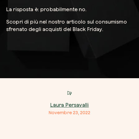
La risposta è: probabilmente no.
Azienda*
Scopri di più nel nostro articolo sul consumismo
sfrenato degli acquisti del Black Friday.
Crea la tua foresta
Servizio di interesse
Pianta una foresta in un’area del mondo a tua
Comincia ora
Come possiamo aiutarti?*
Laura Persavalli
Novembre 23, 2022
Come ci hai conosciuto