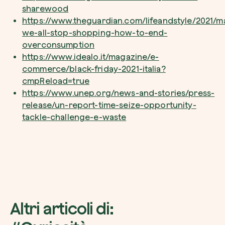
sharewood
https://www.theguardian.com/lifeandstyle/2021/m
we-all-stop-shopping-how-to-end-
overconsumption
https://www.idealo.it/magazine/e-
commerce/black-friday-2021-italia?
cmpReload=true
https://www.unep.org/news-and-stories/press-
release/un-report-time-seize-opportunity-
tackle-challenge-e-waste
Altri articoli di: