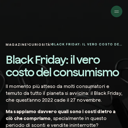
Aziende
Privati
Cambia prospettiva!
Innova la sostenibilità
Progetti
della tua azienda.
Italiano
Chi siamo
Una piattaforma per il tracciamento sat
BLACK FRIDAY: IL VERO COSTO DEL CONSUMISMO
MAGAZINE
CURIOSITÀ
dei nostri progetti nel mondo. Usa la t
Compila il modulo per ricevere una
Black Friday: il vero
dashboard dedicata per gestire e mon
Carbon Project
consulenza personalizzata dal nostro 
Magazine
l’impatto che hai generato.
Glossario
esperti.
costo del consumismo
Piattaforma
Ita
Accedi
o
registrati
alla web-app
Nome e Cognome*
Il momento più atteso da molti consumatori e
temuto da tutto il pianeta si avvicina: il Black Friday,
Richiedi consulenza
che quest’anno 2022 cade il 27 novembre.
Ma sappiamo davvero quali sono i costi dietro a
Email di lavoro*
ciò che compriamo
, specialmente in questo
periodo di sconti e vendite ininterrotte?