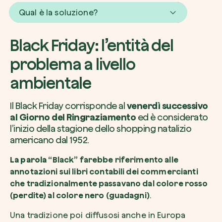
Qual è la soluzione?
Black Friday: l’entità del
Voglio ricevere comunicazioni e aggiorn
problema a livello
da zeroCO2
Pianta un albero
ambientale
Pianta, adotta o regala un albero. Scegli tra 
Accetto l’informativa sulla
Privacy
di zer
specie.
Il Black Friday corrisponde al
venerdì successivo
Piantalo ora
al Giorno del Ringraziamento
ed è considerato
Non compilare questo campo
Invia richiesta
l’inizio della stagione dello shopping natalizio
americano dal 1952.
La parola
“Black” farebbe riferimento alle
annotazioni sui libri contabili dei commercianti
che tradizionalmente passavano dal colore rosso
Farti un giro sul nostro magazine
(perdite) al colore nero (guadagni)
.
Una tradizione poi diffusosi anche in Europa