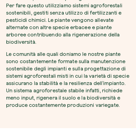
Per fare questo utilizziamo sistemi agroforestali
sostenibili, gestiti senza utilizzo di fertilizzanti e
pesticidi chimici. Le piante vengono allevate
alternate con altre specie erbacee e piante
arboree contribuendo alla rigenerazione della
Esplora la mappa
biodiversità.
Guarda i tuoi alberi crescere dallo spazio c
Le comunità alle quali doniamo le nostre piante
tecnologia satellitare.
sono costantemente formate sulla manutenzione
Inizia a esplorare
sostenibile degli impianti e sulla progettazione di
sistemi agroforestali misti in cui la varietà di specie
assicurano la stabilità e la resilienza dell’impianto.
Un sistema agroforestale stabile infatti, richiede
meno input, rigenera il suolo e la biodiversità e
produce costantemente produzioni variegate.