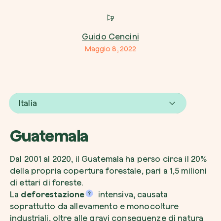
Azienda*
Guido Cencini
Maggio 8, 2022
Crea la tua foresta
Servizio di interesse
Pianta una foresta in un’area del mondo a tua
Italia
Comincia ora
Guatemala
Come possiamo aiutarti?*
Dal 2001 al 2020, il Guatemala ha perso circa il 20%
della propria copertura forestale, pari a 1,5 milioni
di ettari di foreste.
La
deforestazione
intensiva, causata
soprattutto da allevamento e monocolture
industriali, oltre alle gravi conseguenze di natura
Come ci hai conosciuto