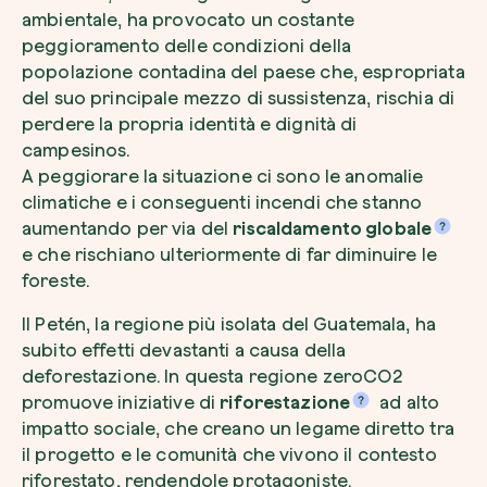
ambientale, ha provocato un costante
peggioramento delle condizioni della
popolazione contadina del paese che, espropriata
del suo principale mezzo di sussistenza, rischia di
perdere la propria identità e dignità di
Voglio ricevere comunicazioni e aggiorn
da zeroCO2
campesinos.
Pianta un albero
A peggiorare la situazione ci sono le anomalie
Pianta, adotta o regala un albero. Scegli tra 
Accetto l’informativa sulla
Privacy
di zer
climatiche e i conseguenti incendi che stanno
specie.
aumentando per via del
riscaldamento globale
Piantalo ora
e che rischiano ulteriormente di far diminuire le
Non compilare questo campo
Invia richiesta
foreste.
Il Petén, la regione più isolata del Guatemala, ha
subito effetti devastanti a causa della
deforestazione. In questa regione zeroCO2
promuove iniziative di
riforestazione
ad alto
Farti un giro sul nostro magazine
impatto sociale, che creano un legame diretto tra
il progetto e le comunità che vivono il contesto
riforestato, rendendole protagoniste.