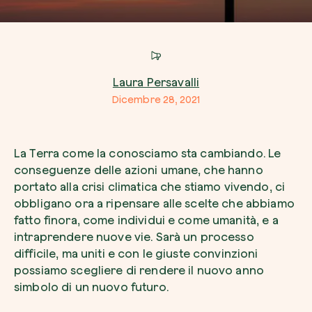
Azienda*
Laura Persavalli
Dicembre 28, 2021
Crea la tua foresta
Servizio di interesse
Pianta una foresta in un’area del mondo a tua
La Terra come la conosciamo sta cambiando. Le
Comincia ora
conseguenze delle azioni umane, che hanno
portato alla crisi climatica che stiamo vivendo, ci
Come possiamo aiutarti?*
obbligano ora a ripensare alle scelte che abbiamo
fatto finora, come individui e come umanità, e a
intraprendere nuove vie. Sarà un processo
difficile, ma uniti e con le giuste convinzioni
possiamo scegliere di rendere il nuovo anno
simbolo di un nuovo futuro.
Come ci hai conosciuto