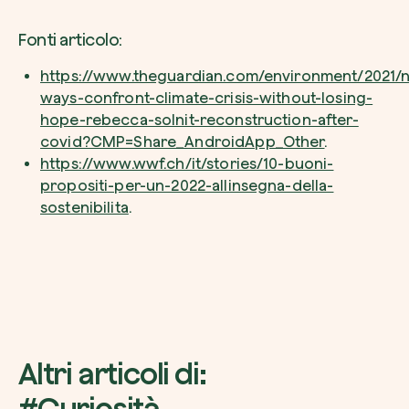
Fonti articolo:
https://www.theguardian.com/environment/2021/n
ways-confront-climate-crisis-without-losing-
hope-rebecca-solnit-reconstruction-after-
covid?CMP=Share_AndroidApp_Other
.
https://www.wwf.ch/it/stories/10-buoni-
propositi-per-un-2022-allinsegna-della-
sostenibilita
.
Altri articoli di:
#Curiosità