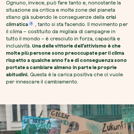
Ognuno, invece, può fare tanto e, nonostante la
situazione sia critica e molte zone del pianeta
stiano già subendo le conseguenze della
crisi
climatica
, tanto si sta facendo. Il movimento per
il clima – costituito da migliaia di campagne in
tutto il mondo – è cresciuto in forza, capacità e
Esplora la mappa
inclusività.
Una delle vittorie dell’attivismo è che
Guarda i tuoi alberi crescere dallo spazio c
molte più persone sono preoccupate per il clima
tecnologia satellitare.
rispetto a qualche anno fa e di conseguenza sono
Inizia a esplorare
portate a cambiare almeno in parte le proprie
abitudini.
Questa è la carica positiva che ci vuole
per innescare il cambiamento.