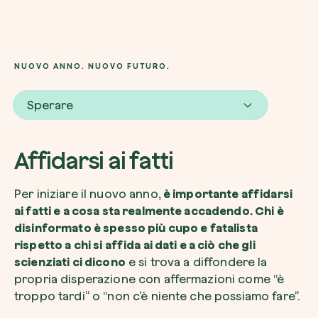
NUOVO ANNO. NUOVO FUTURO.
Voglio ricevere comunicazioni e aggiorn
da zeroCO2
Pianta un albero
Sperare
Pianta, adotta o regala un albero. Scegli tra 
Accetto l’informativa sulla
Privacy
di zer
specie.
Affidarsi ai fatti
Piantalo ora
Non compilare questo campo
Invia richiesta
Per iniziare il nuovo anno,
è importante affidarsi
ai fatti e a cosa sta realmente accadendo. Chi è
disinformato è spesso più cupo e fatalista
rispetto a chi si affida ai dati e a ciò che gli
scienziati ci dicono
e si trova a diffondere la
Farti un giro sul nostro magazine
propria disperazione con affermazioni come “è
troppo tardi” o “non c’è niente che possiamo fare”.