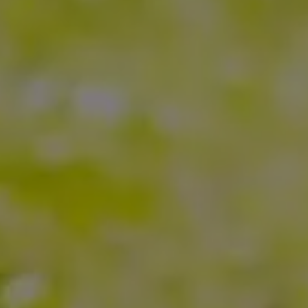
Come ci ha
Voglio ri
Accetto l’
Non compila
Invia richi
Farti un gi