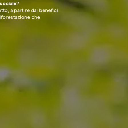
 sociale
?
o, a partire dai benefici
riforestazione che
Azienda*
Servizio di
Come possi