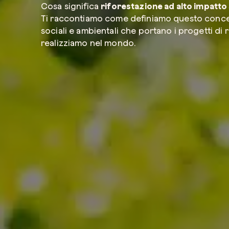
Cosa significa
riforestazione ad alto impatto
Ti raccontiamo come definiamo questo concett
sociali e ambientali che portano i progetti di 
realizziamo nel mondo.