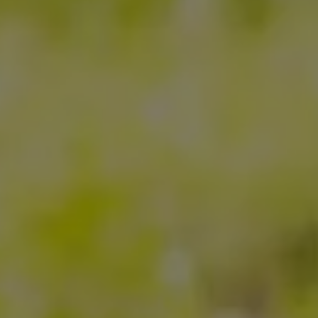
i conosciuto
Usa il codice
cevere comunicazioni e aggiornamenti da zeroCO2
informativa sulla
Privacy
di zeroCO2
re questo campo
esta
ro sul nostro magazine