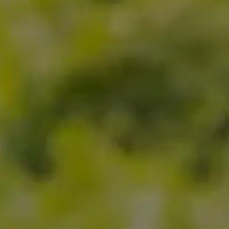
Pianta un albero
Pianta, adotta o regala un albero. Scegli tra
diverse specie.
Piantalo ora
 interesse
Esplora la mappa
Guarda i tuoi alberi crescere dallo spazio
con tecnologia satellitare.
amo aiutarti?*
Inizia a esplorare
Riscatta un albero
Inserisci il tuo codice per riscattare un
albero.