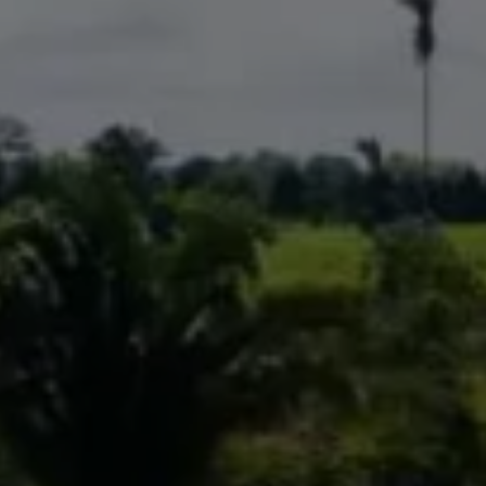
Come ci ha
Voglio ri
Accetto l’
Non compila
Invia richi
Farti un gi