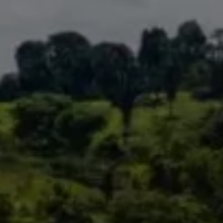
i conosciuto
Usa il codice
cevere comunicazioni e aggiornamenti da zeroCO2
informativa sulla
Privacy
di zeroCO2
re questo campo
esta
ro sul nostro magazine