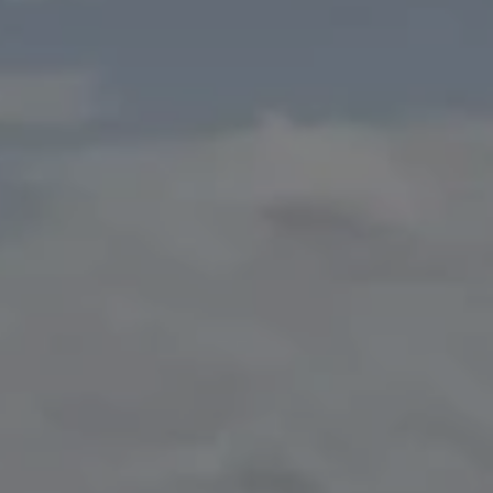
Pianta un albero
Pianta, adotta o regala un albero. Scegli tra
diverse specie.
Piantalo ora
 interesse
Esplora la mappa
Guarda i tuoi alberi crescere dallo spazio
con tecnologia satellitare.
amo aiutarti?*
Inizia a esplorare
Riscatta un albero
Inserisci il tuo codice per riscattare un
albero.