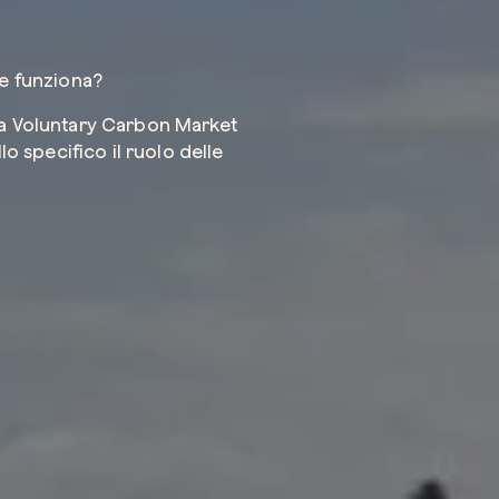
me funziona?
Azienda*
ra Voluntary Carbon Market
lo specifico il ruolo delle
Servizio di
Come possi