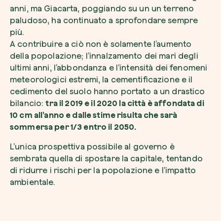
anni, ma Giacarta, poggiando su un un terreno
paludoso, ha continuato a sprofondare sempre
più.
A contribuire a ciò non è solamente l’aumento
della popolazione; l’innalzamento dei mari degli
Riscatta un albero
ultimi anni, l’abbondanza e l’intensità dei fenomeni
Inserisci il tuo codice per riscattare un albe
meteorologici estremi, la cementificazione e il
cedimento del suolo hanno portato a un drastico
Usa il codice
bilancio:
tra il 2019 e il 2020 la città è affondata di
10 cm all’anno e dalle stime risulta che sarà
sommersa per 1/3 entro il 2050.
L’unica prospettiva possibile al governo è
sembrata quella di spostare la capitale, tentando
di ridurre i rischi per la popolazione e l’impatto
ambientale.