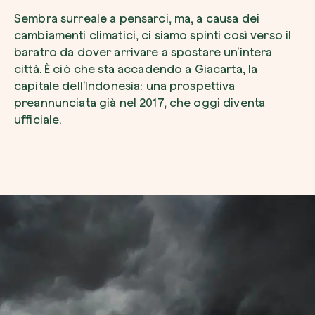
Sembra surreale a pensarci, ma, a causa dei
cambiamenti climatici, ci siamo spinti così verso il
baratro da dover arrivare a spostare un’intera
città. È ciò che sta accadendo a Giacarta, la
Voglio ricevere comunicazioni e aggiorn
capitale dell’Indonesia: una prospettiva
da zeroCO2
Pianta un albero
preannunciata già nel 2017, che oggi diventa
ufficiale.
Pianta, adotta o regala un albero. Scegli tra 
Accetto l’informativa sulla
Privacy
di zer
specie.
Piantalo ora
Non compilare questo campo
Invia richiesta
Farti un giro sul nostro magazine