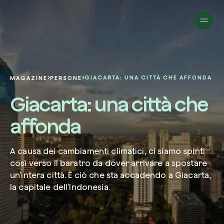
Aziende
Privati
Cambia prospettiva!
Innova la sostenibilità
Progetti
della tua azienda.
Italiano
Chi siamo
Una piattaforma per il tracciamento sat
GIACARTA: UNA CITTÀ CHE AFFONDA
MAGAZINE
PERSONE
dei nostri progetti nel mondo. Usa la t
Compila il modulo per ricevere una
Giacarta: una città che
dashboard dedicata per gestire e mon
Carbon Project
consulenza personalizzata dal nostro 
Magazine
l’impatto che hai generato.
Glossario
esperti.
affonda
Piattaforma
Ita
Accedi
o
registrati
alla web-app
Nome e Cognome*
A causa dei cambiamenti climatici, ci siamo spinti
così verso il baratro da dover arrivare a spostare
Richiedi consulenza
un’intera città. È ciò che sta accadendo a Giacarta,
la capitale dell’Indonesia.
Email di lavoro*