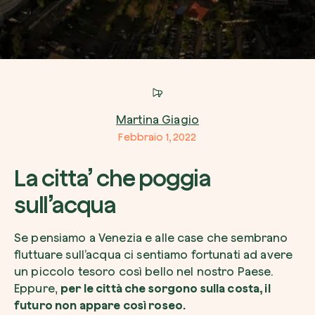
Azienda*
Crea la tua foresta
Martina Giagio
Servizio di interesse
Febbraio 1, 2022
Pianta una foresta in un’area del mondo a tua
Comincia ora
La citta’ che poggia
Come possiamo aiutarti?*
sull’acqua
Se pensiamo a Venezia e alle case che sembrano
fluttuare sull’acqua ci sentiamo fortunati ad avere
un piccolo tesoro così bello nel nostro Paese.
Eppure,
per le città che sorgono sulla costa, il
futuro non appare così roseo.
Come ci hai conosciuto