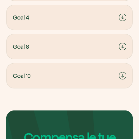
Goal 2 ─ Sconfiggere la fame:
promuovendo
l’agricoltura sostenibile, migliorando la sicurezza
Goal 4
alimentare e offrendo nuove fonti di nutrimento
attraverso tecniche rigenerative.
Goal 4 ─ Istruzione di qualità:
investendo in
formazione e infrastrutture educative offrono
Goal 8
competenze utili per la gestione sostenibile delle
risorse.
Goal 8 ─ Lavoro dignitoso e crescita economica:
fornendo impieghi stabili in settori sostenibili
Goal 10
favoriscono la crescita economica locale e migliori
condizioni lavorative.
Goal 10 ─ Ridurre le disuguaglianze
:
coinvolgendo gruppi vulnerabili (donne, giovani,
comunità indigene) garantiscono accesso equo a
risorse e opportunità.
Compensa le tue