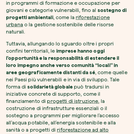
in programmi di formazione e occupazione per
giovani e categorie vulnerabili, fino al
sostegno di
progetti ambientali
, come la
riforestazione
urbana
o la gestione sostenibile delle risorse
naturali.
Esplora la mappa
Tuttavia, allungando lo sguardo oltre i propri
Guarda i tuoi alberi crescere dallo spazio c
confini territoriali, le
imprese hanno oggi
tecnologia satellitare.
l’opportunità e la responsabilità di estendere il
loro impegno anche verso comunità “locali” in
Inizia a esplorare
aree geograficamente distanti da sé
, come quelle
nei Paesi più vulnerabili e in via di sviluppo. Tale
forma di
solidarietà globale
può tradursi in
iniziative concrete di supporto, come il
finanziamento di
progetti di istruzione
, la
costruzione di infrastrutture essenziali o il
sostegno a programmi per migliorare l’accesso
all’acqua potabile, all’energia sostenibile e alla
sanità o a progetti di
riforestazione ad alto