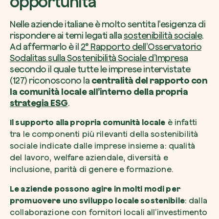
opportunità
Nelle aziende italiane è molto sentita l’esigenza di
rispondere ai temi legati alla
sostenibilità sociale
.
Ad affermarlo è il
2° Rapporto dell’Osservatorio
Voglio ricevere comunicazioni e aggiorn
Sodalitas sulla Sostenibilità Sociale d’Impresa
da zeroCO2
Pianta un albero
secondo il quale tutte le imprese intervistate
(127) riconoscono la
centralità del rapporto con
Pianta, adotta o regala un albero. Scegli tra 
Accetto l’informativa sulla
Privacy
di zer
la comunità locale all’interno della propria
specie.
strategia ESG
.
Piantalo ora
Non compilare questo campo
Invia richiesta
Il supporto alla propria comunità locale
è infatti
tra le componenti più rilevanti della sostenibilità
sociale indicate dalle imprese insieme a: qualità
del lavoro, welfare aziendale, diversità e
inclusione, parità di genere e formazione.
Farti un giro sul nostro magazine
Le aziende possono agire in molti modi per
promuovere uno sviluppo locale sostenibile
: dalla
collaborazione con fornitori locali all’investimento