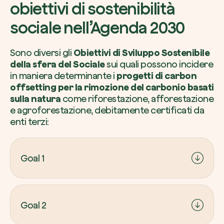
obiettivi di sostenibilità
sociale nell’Agenda 2030
Sono diversi gli
Obiettivi di Sviluppo Sostenibile
della sfera del Sociale
sui quali possono incidere
in maniera determinante i
progetti di carbon
offsetting per la rimozione del carbonio basati
sulla natura
come riforestazione, afforestazione
e agroforestazione, debitamente certificati da
enti terzi:
Goal 1
Goal 1 ─ Sconfiggere la povertà
: creando posti di
lavoro e generando reddito per le comunità
Goal 2
vulnerabili migliorano le condizioni di vita