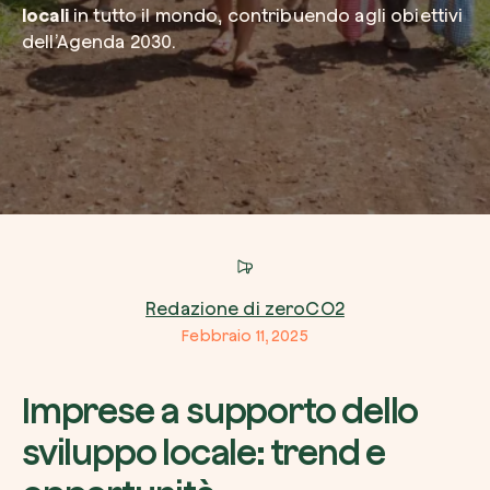
locali
in tutto il mondo, contribuendo agli obiettivi
dell’Agenda 2030.
Azienda*
Crea la tua foresta
Servizio di interesse
Pianta una foresta in un’area del mondo a tua
Comincia ora
Come possiamo aiutarti?*
Redazione di zeroCO2
Febbraio 11, 2025
Imprese a supporto dello
sviluppo locale: trend e
Come ci hai conosciuto