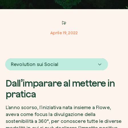
Azienda*
Aprile 19, 2022
Crea la tua foresta
Servizio di interesse
Pianta una foresta in un’area del mondo a tua
Revolution sui Social
Comincia ora
Come possiamo aiutarti?*
Dall’imparare al mettere in
pratica
L’anno scorso, l’iniziativa nata insieme a Flowe,
aveva come focus la divulgazione della
sostenibilità a 360°, per conoscere tutte le diverse
Come ci hai conosciuto