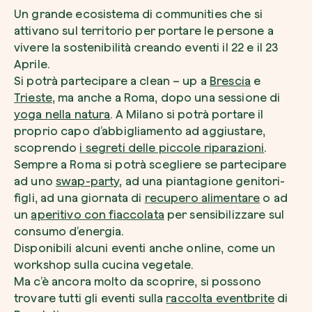
Un grande ecosistema di communities che si
attivano sul territorio per portare le persone a
vivere la sostenibilità creando eventi il 22 e il 23
Aprile.
Si potrà partecipare a clean – up a
Brescia
e
Riscatta un albero
Trieste
, ma anche a Roma, dopo una sessione di
Inserisci il tuo codice per riscattare un albe
yoga nella natura
. A Milano si potrà portare il
proprio capo d’abbigliamento ad aggiustare,
Usa il codice
scoprendo
i segreti delle piccole riparazioni
.
Sempre a Roma si potrà scegliere se partecipare
ad uno
swap-party
, ad una piantagione genitori-
figli, ad una giornata di
recupero alimentare
o ad
un
aperitivo con fiaccolata
per sensibilizzare sul
consumo d’energia.
Disponibili alcuni eventi anche online, come un
workshop sulla cucina vegetale.
Ma c’è ancora molto da scoprire, si possono
trovare tutti gli eventi sulla
raccolta eventbrite
di