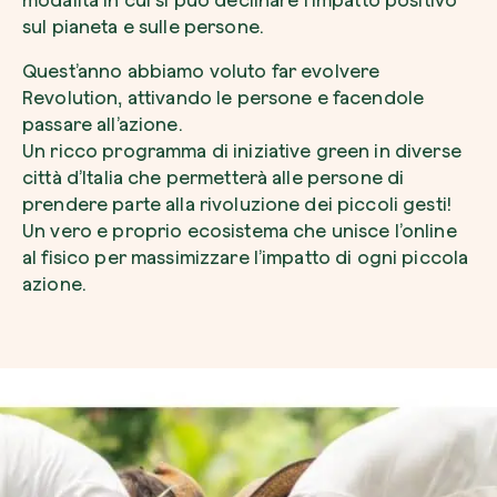
modalità in cui si può declinare l’impatto positivo
sul pianeta e sulle persone.
Quest’anno abbiamo voluto far evolvere
Revolution, attivando le persone e facendole
passare all’azione.
Voglio ricevere comunicazioni e aggiorn
da zeroCO2
Un ricco programma di iniziative green in diverse
Pianta un albero
città d’Italia che permetterà alle persone di
Pianta, adotta o regala un albero. Scegli tra 
Accetto l’informativa sulla
Privacy
di zer
prendere parte alla rivoluzione dei piccoli gesti!
specie.
Un vero e proprio ecosistema che unisce l’online
Piantalo ora
al fisico per massimizzare l’impatto di ogni piccola
Non compilare questo campo
Invia richiesta
azione.
Farti un giro sul nostro magazine