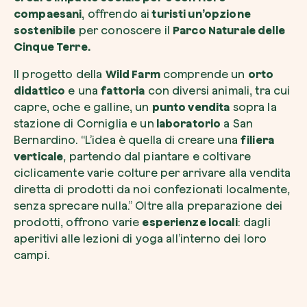
compaesani
, offrendo ai
turisti un’opzione
sostenibile
per conoscere il
Parco Naturale delle
Cinque Terre.
Il progetto della
Wild Farm
comprende un
orto
Esplora la mappa
didattico
e una
fattoria
con diversi animali, tra cui
capre, oche e galline, un
punto vendita
sopra la
Guarda i tuoi alberi crescere dallo spazio c
stazione di Corniglia e un
laboratorio
a San
tecnologia satellitare.
Bernardino. “L’idea è quella di creare una
filiera
Inizia a esplorare
verticale
, partendo dal piantare e coltivare
ciclicamente varie colture per arrivare alla vendita
diretta di prodotti da noi confezionati localmente,
senza sprecare nulla.” Oltre alla preparazione dei
prodotti, offrono varie
esperienze locali
: dagli
aperitivi alle lezioni di yoga all’interno dei loro
campi.