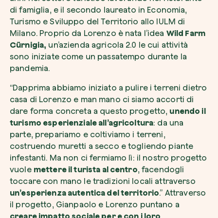
di famiglia, e il secondo laureato in Economia,
Turismo e Sviluppo del Territorio allo IULM di
Milano. Proprio da Lorenzo è nata l’idea
Wild Farm
Cürnigia,
un’azienda agricola 2.0 le cui attività
Voglio ricevere comunicazioni e aggiorn
sono iniziate come un passatempo durante la
da zeroCO2
Pianta un albero
pandemia.
Pianta, adotta o regala un albero. Scegli tra 
“Dapprima abbiamo iniziato a pulire i terreni dietro
Accetto l’informativa sulla
Privacy
di zer
specie.
casa di Lorenzo e man mano ci siamo accorti di
Piantalo ora
dare forma concreta a questo progetto,
unendo il
Non compilare questo campo
Invia richiesta
turismo esperienziale all’agricoltura
: da una
parte, prepariamo e coltiviamo i terreni,
costruendo muretti a secco e togliendo piante
infestanti. Ma non ci fermiamo lì: il nostro progetto
vuole
mettere il turista al centro
, facendogli
toccare con mano le tradizioni locali attraverso
Farti un giro sul nostro magazine
un’esperienza autentica del territorio
.” Attraverso
il progetto, Gianpaolo e Lorenzo puntano a
creare impatto sociale per e con i loro