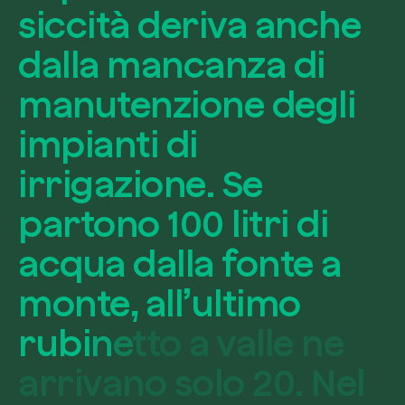
s
i
c
c
i
t
à
d
e
r
i
v
a
a
n
c
h
e
d
a
l
l
a
m
a
n
c
a
n
z
a
d
i
m
a
n
u
t
e
n
z
i
o
n
e
d
e
g
l
i
i
m
p
i
a
n
t
i
d
i
i
r
r
i
g
a
z
i
o
n
e
.
S
e
p
a
r
t
o
n
o
1
0
0
l
i
t
r
i
d
i
a
c
q
u
a
d
a
l
l
a
f
o
n
t
e
a
m
o
n
t
e
,
a
l
l
’
u
l
t
i
m
o
r
u
b
i
n
e
t
t
o
a
v
a
l
l
e
n
e
a
r
r
i
v
a
n
o
s
o
l
o
2
0
.
N
e
l