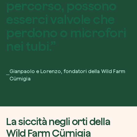
p
e
r
c
o
r
s
o
,
p
o
s
s
o
n
o
e
s
s
e
r
c
i
v
a
l
v
o
l
e
c
h
e
p
e
r
d
o
n
o
o
m
i
c
r
o
f
o
r
i
n
e
i
t
u
b
i
.
”
Gianpaolo e Lorenzo, fondatori della Wild Farm
Cürnigia
La siccità negli orti della
Wild Farm Cürnigia