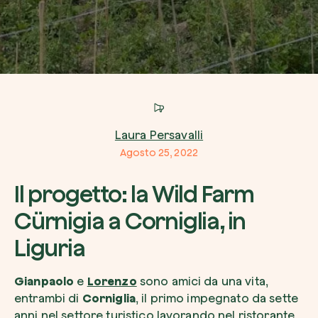
Azienda*
Crea la tua foresta
Servizio di interesse
Laura Persavalli
Pianta una foresta in un’area del mondo a tua
Agosto 25, 2022
Comincia ora
Il progetto: la Wild Farm
Come possiamo aiutarti?*
Cürnigia a Corniglia, in
Liguria
Gianpaolo
e
Lorenzo
sono amici da una vita,
entrambi di
Corniglia
, il primo impegnato da sette
anni nel settore turistico lavorando nel ristorante
Come ci hai conosciuto