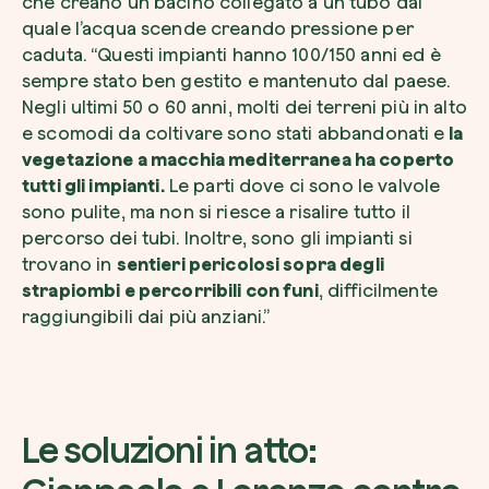
che creano un bacino collegato a un tubo dal
quale l’acqua scende creando pressione per
caduta. “Questi impianti hanno 100/150 anni ed è
sempre stato ben gestito e mantenuto dal paese.
Negli ultimi 50 o 60 anni, molti dei terreni più in alto
e scomodi da coltivare sono stati abbandonati e
la
vegetazione a macchia mediterranea ha coperto
tutti gli impianti.
Le parti dove ci sono le valvole
sono pulite, ma non si riesce a risalire tutto il
percorso dei tubi. Inoltre, sono gli impianti si
trovano in
sentieri pericolosi sopra degli
strapiombi e percorribili con funi
, difficilmente
raggiungibili dai più anziani.”
Le soluzioni in atto: