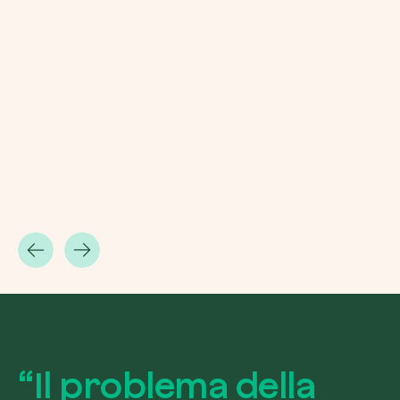
Riscatta un albero
Inserisci il tuo codice per riscattare un albe
Usa il codice
“
I
l
p
r
o
b
l
e
m
a
d
e
l
l
a