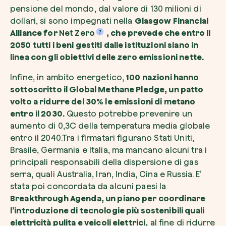
pensione del mondo, dal valore di 130 milioni di
dollari, si sono impegnati nella
Glasgow Financial
Alliance for
Net Zero
, che prevede che entro il
2050 tutti i beni gestiti dalle istituzioni siano in
linea con gli obiettivi delle zero emissioni nette.
Riscatta un albero
Infine, in ambito energetico,
100 nazioni hanno
Inserisci il tuo codice per riscattare un albe
sottoscritto il Global Methane Pledge, un patto
Usa il codice
volto a ridurre del 30% le emissioni di metano
entro il 2030.
Questo potrebbe prevenire un
aumento di 0,3C della temperatura media globale
entro il 2040.Tra i firmatari figurano Stati Uniti,
Brasile, Germania e Italia, ma mancano alcuni tra i
principali responsabili della dispersione di gas
serra, quali Australia, Iran, India, Cina e Russia. E’
stata poi concordata da alcuni paesi la
Breakthrough Agenda, un piano per coordinare
l’introduzione di tecnologie più sostenibili quali
elettricità pulita e veicoli elettrici,
al fine di ridurre