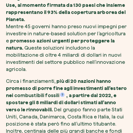
Use, al momento firmata da 130 paesi che insieme
rappresentano il 93% della copertura arborea del
Pianeta.
Mentre 45 governi hanno preso nuovi impegni per
investire in nature-based solution per l’agricoltura
Esplora la mappa
e
promesso azioni urgenti per proteggere la
natura.
Queste soluzioni includono la
Guarda i tuoi alberi crescere dallo spazio c
tecnologia satellitare.
mobilitazione di oltre 4 miliardi di dollari in nuovi
investimenti del settore pubblico nell’innovazione
Inizia a esplorare
agricola.
Circa i finanziamenti,
più di 20 nazioni hanno
promesso di porre fine agli investimenti all’estero
nei
combustibili fossili
, a partire dal 2022, e
spostare gli 8 miliardi di dollari stimati all’anno
verso le rinnovabili.
Del gruppo fanno parte Stati
Uniti, Canada, Danimarca, Costa Rica e Italia, la cui
posizione è stata però fino all’ultimo titubante.
Inoltre, centinaia delle più grandi banche e fondi