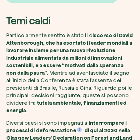
Temi caldi
Particolarmente sentito è stato il d
iscorso di David
Voglio ricevere comunicazioni e aggiorn
da zeroCO2
Attenborough, che ha esortato i leader mondiali a
Pianta un albero
lavorare insieme per una nuova rivoluzione
Pianta, adotta o regala un albero. Scegli tra 
Accetto l’informativa sulla
Privacy
di zer
industriale alimentata da milioni di innovazioni
specie.
sostenibili, e a essere “motivati dalla speranza
Piantalo ora
non dalla paura”
. Mentre ad aver lasciato il segno
Non compilare questo campo
Invia richiesta
all’inizio della Conferenza è stata l’assenza dei
presidenti di Brasile, Russia e Cina. Riguardo poi le
principali decisioni raggiunte, queste si possono
dividere tra
tutela ambientale, finanziamenti ed
energia
.
Farti un giro sul nostro magazine
Diversi paesi si sono impegnati a
interrompere i
processi di
deforestazione
di qui al 2030 nella
Glasgow Leaders’ Declaration on Forest and Land