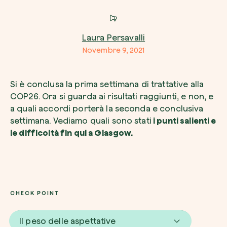
Azienda*
Laura Persavalli
Novembre 9, 2021
Crea la tua foresta
Si è conclusa la prima settimana di trattative alla
Servizio di interesse
COP26. Ora si guarda ai risultati raggiunti, e non, e
Pianta una foresta in un’area del mondo a tua
a quali accordi porterà la seconda e conclusiva
Comincia ora
settimana. Vediamo quali sono stati
i punti salienti e
le difficoltà fin qui a Glasgow.
Come possiamo aiutarti?*
CHECK POINT
Il peso delle aspettative
Come ci hai conosciuto