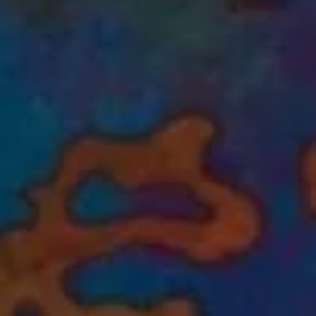
i conosciuto
Usa il codice
cevere comunicazioni e aggiornamenti da zeroCO2
informativa sulla
Privacy
di zeroCO2
re questo campo
esta
ro sul nostro magazine