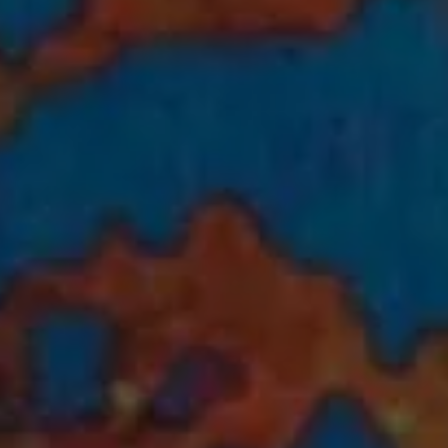
Come ci ha
Voglio ri
Accetto l’
Non compila
Invia richi
Farti un gi