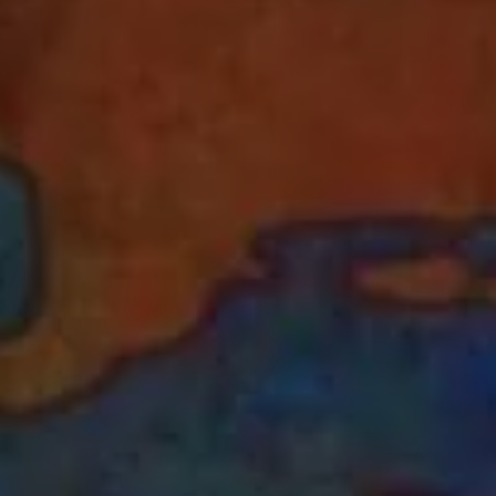
Pianta un albero
Pianta, adotta o regala un albero. Scegli tra
diverse specie.
Piantalo ora
 interesse
Esplora la mappa
Guarda i tuoi alberi crescere dallo spazio
con tecnologia satellitare.
amo aiutarti?*
Inizia a esplorare
Riscatta un albero
Inserisci il tuo codice per riscattare un
albero.