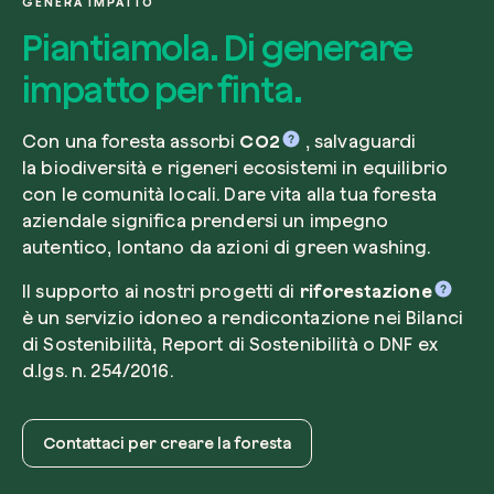
GENERA IMPATTO
Piantiamola. Di generare
impatto per finta.
Voglio ricevere comunicazioni e aggiorn
Con una foresta assorbi
CO2
, salvaguardi
da zeroCO2
Pianta un albero
la biodiversità e rigeneri ecosistemi in equilibrio
Pianta, adotta o regala un albero. Scegli tra 
con le comunità locali. Dare vita alla tua foresta
Accetto l’informativa sulla
Privacy
di zer
specie.
aziendale significa prendersi un impegno
autentico, lontano da azioni di green washing.
Piantalo ora
Non compilare questo campo
Invia richiesta
Il supporto ai nostri progetti di
riforestazione
è un servizio idoneo a rendicontazione nei Bilanci
di Sostenibilità, Report di Sostenibilità o DNF ex
d.lgs. n. 254/2016.
Farti un giro sul nostro magazine
Contattaci per creare la foresta