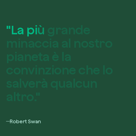
"
L
a
p
i
ù
g
r
a
n
d
e
m
i
n
a
c
c
i
a
a
l
n
o
s
t
r
o
p
i
a
n
e
t
a
è
l
a
c
o
n
v
i
n
z
i
o
n
e
c
h
e
l
o
s
a
l
v
e
r
à
q
u
a
l
c
u
n
a
l
t
r
o
.
"
Robert Swan