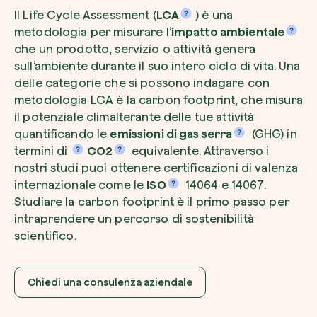
Il Life Cycle Assessment (
LCA
) è una
metodologia per misurare l’
impatto ambientale
che un prodotto, servizio o attività genera
sull’ambiente durante il suo intero ciclo di vita. Una
Voglio ricevere comunicazioni e aggiorn
delle categorie che si possono indagare con
da zeroCO2
Pianta un albero
metodologia LCA è la carbon footprint, che misura
il potenziale climalterante delle tue attività
Pianta, adotta o regala un albero. Scegli tra 
Accetto l’informativa sulla
Privacy
di zer
specie.
quantificando le
emissioni di gas serra
(GHG) in
termini di
CO2
equivalente. Attraverso i
Piantalo ora
nostri studi puoi ottenere certificazioni di valenza
Non compilare questo campo
Invia richiesta
internazionale come le
ISO
14064 e 14067.
Studiare la carbon footprint è il primo passo per
intraprendere un percorso di sostenibilità
scientifico.
Farti un giro sul nostro magazine
Chiedi una consulenza aziendale