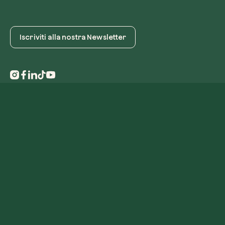
Iscriviti alla nostra Newsletter
Privacy policy
Codice Etico
Cookies preferences
Cookies policy
Reclami