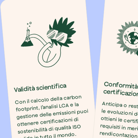
Conformità
Validità scientifica
certificazio
Con il calcolo della carbon
Anticipa o res
le evoluzioni
ottieni le cer
requisiti in
rendiconta
emissioni so
footprint, l’analisi LCA e la
gestione delle emissioni puoi
ottenere certificazioni di
sostenibilità di qualità ISO
valide in tutto il mondo.