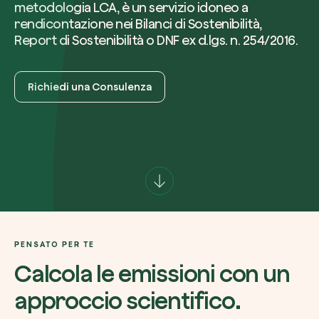
metodologia LCA, è un servizio idoneo a
rendicontazione nei Bilanci di Sostenibilità,
Report di Sostenibilità o DNF ex d.lgs. n. 254/2016.
Azienda*
Richiedi una Consulenza
Crea la tua foresta
Servizio di interesse
Pianta una foresta in un’area del mondo a tua
Comincia ora
Come possiamo aiutarti?*
PENSATO PER TE
Calcola le emissioni con un
approccio scientifico.
Come ci hai conosciuto