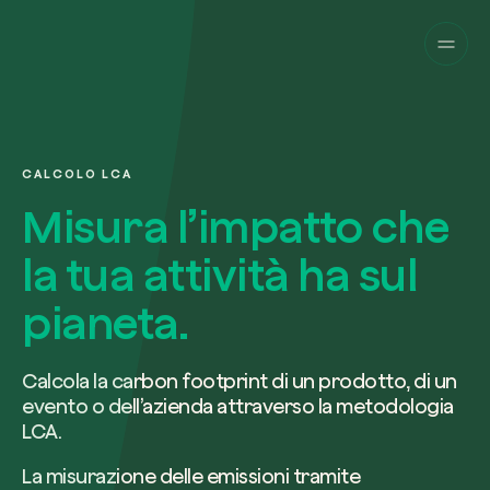
Cambia prospettiva!
Innova la sostenibilità
della tua azienda.
Una piattaforma per il tracciamento sat
CALCOLO LCA
dei nostri progetti nel mondo. Usa la t
Compila il modulo per ricevere una
Misura l’impatto che
dashboard dedicata per gestire e mon
consulenza personalizzata dal nostro 
l’impatto che hai generato.
esperti.
la tua attività ha sul
Accedi
o
registrati
alla web-app
pianeta.
Nome e Cognome*
Calcola la carbon footprint di un prodotto, di un
evento o dell’azienda attraverso la metodologia
LCA.
Email di lavoro*
La misurazione delle emissioni tramite