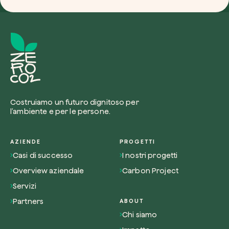
Riscatta un albero
Inserisci il tuo codice per riscattare un albe
Usa il codice
Costruiamo un futuro dignitoso per
l’ambiente e per le persone.
AZIENDE
PROGETTI
Casi di successo
I nostri progetti
Overview aziendale
Carbon Project
Servizi
Partners
ABOUT
Chi siamo