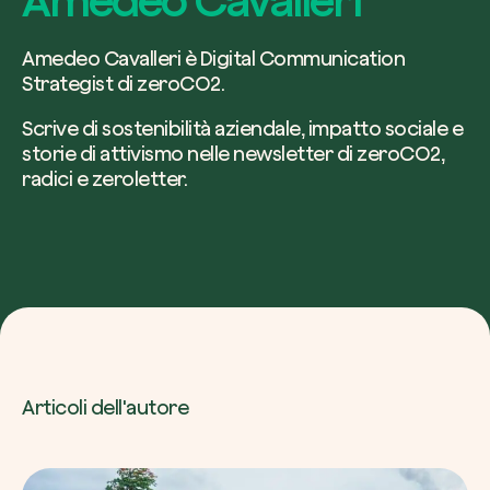
Amedeo Cavalleri è Digital Communication
Azienda*
Strategist di zeroCO2.
Scrive di sostenibilità aziendale, impatto sociale e
storie di attivismo nelle newsletter di zeroCO2,
radici e zeroletter.
Crea la tua foresta
Servizio di interesse
Pianta una foresta in un’area del mondo a tua
Comincia ora
Come possiamo aiutarti?*
Articoli dell'autore
Come ci hai conosciuto