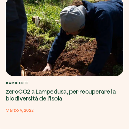
Esplora la mappa
Guarda i tuoi alberi crescere dallo spazio c
tecnologia satellitare.
Inizia a esplorare
#AMBIENTE
zeroCO2 a Lampedusa, per recuperare la
biodiversità dell’isola
Marzo 9, 2022