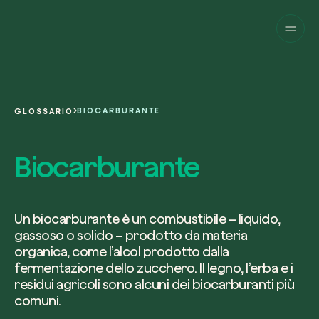
Aziende
Privati
Cambia prospettiva!
Innova la sostenibilità
Progetti
della tua azienda.
English
Chi siamo
Una piattaforma per il tracciamento sat
BIOCARBURANTE
GLOSSARIO
dei nostri progetti nel mondo. Usa la t
Compila il modulo per ricevere una
Italiano
dashboard dedicata per gestire e mon
Carbon Project
consulenza personalizzata dal nostro 
Biocarburante
Magazine
l’impatto che hai generato.
Glossario
esperti.
Piattaforma
Ita
Accedi
o
registrati
alla web-app
Nome e Cognome*
Un biocarburante è un combustibile – liquido,
gassoso o solido – prodotto da materia
Richiedi consulenza
organica, come l’alcol prodotto dalla
fermentazione dello zucchero. Il legno, l’erba e i
residui agricoli sono alcuni dei biocarburanti più
Email di lavoro*
comuni.