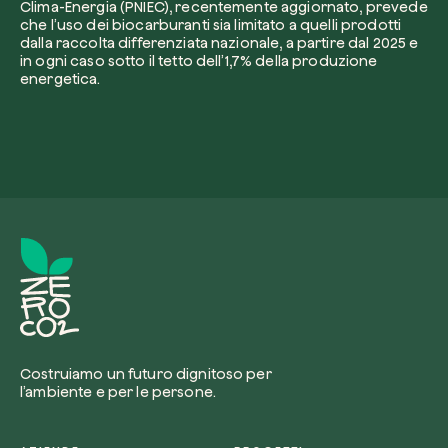
Clima-Energia (PNIEC), recentemente aggiornato, prevede
che l’uso dei biocarburanti sia limitato a quelli prodotti
dalla raccolta differenziata nazionale, a partire dal 2025 e
in ogni caso sotto il tetto dell’1,7% della produzione
energetica.
Esplora la mappa
Guarda i tuoi alberi crescere dallo spazio c
tecnologia satellitare.
Inizia a esplorare
Costruiamo un futuro dignitoso per
l’ambiente e per le persone.