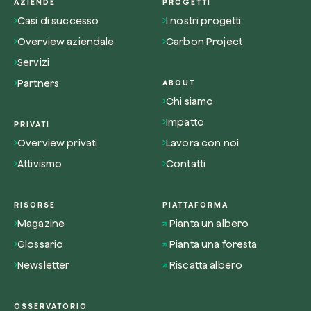
AZIENDE
PROGETTI
Casi di successo
I nostri progetti
Overview aziendale
Carbon Project
Servizi
Partners
ABOUT
Riscatta un albero
Chi siamo
Inserisci il tuo codice per riscattare un albe
Impatto
PRIVATI
Usa il codice
Overview privati
Lavora con noi
Attivismo
Contatti
RISORSE
PIATTAFORMA
Magazine
Pianta un albero
Glossario
Pianta una foresta
Newsletter
Riscatta albero
OSSERVATORIO