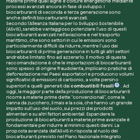
materie prime quali alghe e colture energetiche mediante
processi avanzati ancora in fase di sviluppo. I
biocarburanti di seconda e terza generazione sono
anche definiti biocarburanti avanzati.
Secondo l’Alleanza Italiana per lo Sviluppo Sostenibile
(ASviS), sarebbe vantaggioso potenziare l’uso di questi
biocarburanti avanzati nell’aviazione e nel trasporto
Voglio ricevere comunicazioni e aggiorn
marittimo, che sono settori in cui le emissioni sono
da zeroCO2
Pianta un albero
particolarmente difficili da ridurre, mentre l’uso dei
biocarburanti di prima generazione in tutti gli altri settori
Pianta, adotta o regala un albero. Scegli tra 
Accetto l’informativa sulla
Privacy
di zer
andrebbe limitato fino ad azzerarlo. Il motivo di questa
specie.
raccomandazione è che le importazioni di biocarburanti
sono spesso di origine fraudolenta, implicano pratiche di
Piantalo ora
deforestazione nei Paesi esportatori e producono volumi
Non compilare questo campo
Invia richiesta
significativi di emissioni di carbonio, a volte persino
superiori a quelli generati dai
combustibili fossili
. Ad
oggi, la maggior parte della produzione di biocarburanti
ricorre a materie prime dette “convenzionali”, come la
canna da zucchero, il mais e la soia, che hanno un grande
impatto sull’uso del suolo, sui prezzi dei prodotti
alimentari e su altri fattori ambientali. Espandere la
Farti un giro sul nostro magazine
produzione di biocarburanti a materie prime avanzate è
fondamentale per ridurre al minimo questi danni. La
proposta avanzata dall’ASviS in risposta al ruolo dei
biocarburanti previsto nel Piano Nazionale Integrato