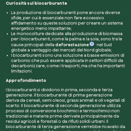
Curiosità sul biocarburante
La produzione di biocarburanti pone ancora diverse
sfide, per cui è essenziale non fare eccessivo
Azienda*
affidamento su queste soluzioni per creare un sistema
energetico meno impattante;
Le monocolture dedicate alla produzione di biomassa
per i biocarburanti, come la palma e la soia, sono tra le
cause principali della
deforestazione
nel Sud
Crea la tua foresta
globale a vantaggio dei mercati del Nord globale;
Servizio di interesse
I biocarburanti sono una soluzione a basse emissioni di
Pianta una foresta in un’area del mondo a tua
carbonio che può essere applicata in settori difficili da
decarbonizzare, come i trasporti, ma che ha importanti
Comincia ora
limitazioni.
Approfondimento
Come possiamo aiutarti?*
I biocarburanti si dividono in prima, seconda e terza
generazione. Il biocarburante di prima generazione
deriva da cereali, semi oleosi, grassi animali e oli vegetali di
scarto. Il biocarburante di seconda generazione utilizza
processi di conversione biochimici e termochimici non
tradizionali e materie prime derivate principalmente da
residui agricoli e forestali o da rifiuti solidi urbani. Il
biocarburante di terza generazione verrebbe ricavato da
Come ci hai conosciuto