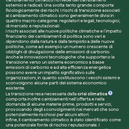
cambiamento climatico richiede dei cambiamenti
sistemici e radicali. Una svolta tanto grande comporta
fisiologicamente dei rischi. I rischi di transizione associati
al cambiamento climatico sono generalmente divisi in
quattro macro-categorie: regolatori e legali, tecnologici,
di mercato e reputazionali.
I rischi associati alle nuove politiche climatiche e l’impatto
Voglio ricevere comunicazioni e aggiorn
finanziario dei cambiamenti di politica sono vari e
da zeroCO2
Pianta un albero
dipendono dalla natura e dalla tempistica delle nuove
politiche, come ad esempio un numero crescente di
Pianta, adotta o regala un albero. Scegli tra 
obblighi di divulgazione delle emissioni di carbonio.
Accetto l’informativa sulla
Privacy
di zer
specie.
Anche le innovazioni tecnologiche che supportano la
transizione verso un sistema economico a basse
Piantalo ora
emissioni di carbonio e ad alta efficienza energetica
Non compilare questo campo
Invia richiesta
possono avere un impatto significativo sulle
organizzazioni, in quanto sostituiscono i vecchi sistemi e
sconvolgono alcune parti del sistema economico
esistente.
La transizione resa necessaria dalla
crisi climatica
comporta inoltre cambiamenti nell’offerta e nella
domanda di alcune materie prime, prodotti e servizi,
Farti un giro sul nostro magazine
provocando degli sconvolgimenti nei mercati che sono
potenzialmente rischiosi per alcuni attori.
Infine, Il cambiamento climatico è stato identificato come
una potenziale fonte di rischio reputazionale. I