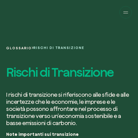
Aziende
Privati
Cambia prospettiva!
Innova la sostenibilità
Progetti
della tua azienda.
English
Chi siamo
Una piattaforma per il tracciamento sat
RISCHI DI TRANSIZIONE
GLOSSARIO
dei nostri progetti nel mondo. Usa la t
Compila il modulo per ricevere una
Italiano
dashboard dedicata per gestire e mon
Carbon Project
consulenza personalizzata dal nostro 
Rischi di Transizione
Magazine
l’impatto che hai generato.
Glossario
esperti.
Piattaforma
Ita
Accedi
o
registrati
alla web-app
Nome e Cognome*
I rischi di transizione si riferiscono alle sfide e alle
incertezze che le economie, le imprese e le
Richiedi consulenza
società possono affrontare nel processo di
transizione verso un’economia sostenibile e a
basse emissioni di carbonio.
Email di lavoro*
Note importanti sui transizione