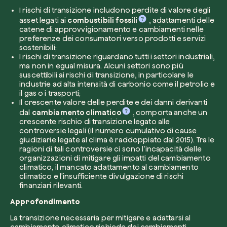
I rischi di transizione includono perdite di valore degli
asset legati ai
combustibili fossili
, adattamenti delle
catene di approvvigionamento e cambiamenti nelle
Azienda*
preferenze dei consumatori verso prodotti e servizi
sostenibili;
I rischi di transizione riguardano tutti i settori industriali,
ma non in egual misura. Alcuni settori sono più
suscettibili ai rischi di transizione, in particolare le
Crea la tua foresta
industrie ad alta intensità di carbonio come il petrolio e
Servizio di interesse
il gas o i trasporti;
Pianta una foresta in un’area del mondo a tua
Il crescente valore delle perdite e dei danni derivanti
dal
cambiamento climatico
, comporta anche un
Comincia ora
crescente rischio di transizione legato alle
controversie legali (il numero cumulativo di cause
giudiziarie legate al clima è raddoppiato dal 2015). Tra le
Come possiamo aiutarti?*
ragioni di tali controversie ci sono l’incapacità delle
organizzazioni di mitigare gli impatti del cambiamento
climatico, il mancato adattamento al cambiamento
climatico e l’insufficiente divulgazione di rischi
finanziari rilevanti.
Approfondimento
La transizione necessaria per mitigare e adattarsi al
Come ci hai conosciuto