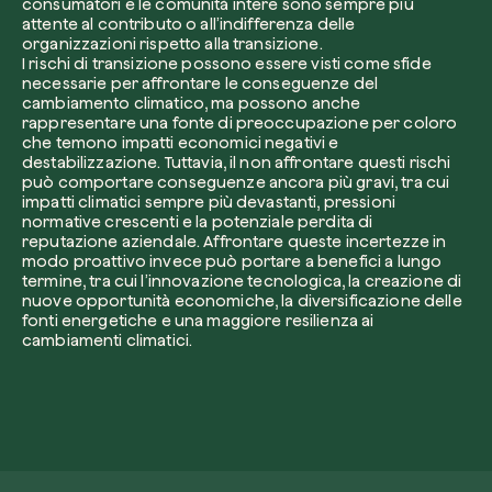
consumatori e le comunità intere sono sempre più
attente al contributo o all’indifferenza delle
organizzazioni rispetto alla transizione.
I rischi di transizione possono essere visti come sfide
necessarie per affrontare le conseguenze del
cambiamento climatico, ma possono anche
rappresentare una fonte di preoccupazione per coloro
che temono impatti economici negativi e
Esplora la mappa
destabilizzazione. Tuttavia, il non affrontare questi rischi
Guarda i tuoi alberi crescere dallo spazio c
può comportare conseguenze ancora più gravi, tra cui
tecnologia satellitare.
impatti climatici sempre più devastanti, pressioni
normative crescenti e la potenziale perdita di
Inizia a esplorare
reputazione aziendale. Affrontare queste incertezze in
modo proattivo invece può portare a benefici a lungo
termine, tra cui l’innovazione tecnologica, la creazione di
nuove opportunità economiche, la diversificazione delle
fonti energetiche e una maggiore resilienza ai
cambiamenti climatici.