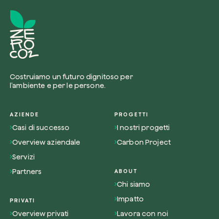
Riscatta un albero
Inserisci il tuo codice per riscattare un albe
Costruiamo un futuro dignitoso per
l’ambiente e per le persone.
Usa il codice
AZIENDE
PROGETTI
Casi di successo
I nostri progetti
Overview aziendale
Carbon Project
Servizi
Partners
ABOUT
Chi siamo
Impatto
PRIVATI
Overview privati
Lavora con noi