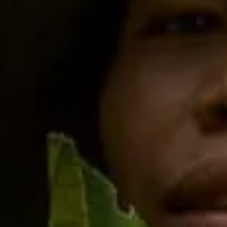
i conosciuto
Usa il codice
cevere comunicazioni e aggiornamenti da zeroCO2
informativa sulla
Privacy
di zeroCO2
re questo campo
esta
ro sul nostro magazine