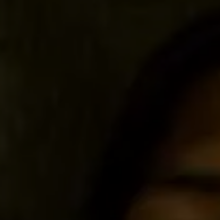
Pianta un albero
Pianta, adotta o regala un albero. Scegli tra
diverse specie.
Piantalo ora
 interesse
Esplora la mappa
Guarda i tuoi alberi crescere dallo spazio
con tecnologia satellitare.
amo aiutarti?*
Inizia a esplorare
Riscatta un albero
Inserisci il tuo codice per riscattare un
albero.