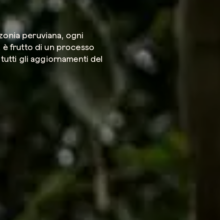
zonia peruviana, ogni
Azienda*
a è frutto di un processo
 tutti gli aggiornamenti del
Servizio di
Come possi