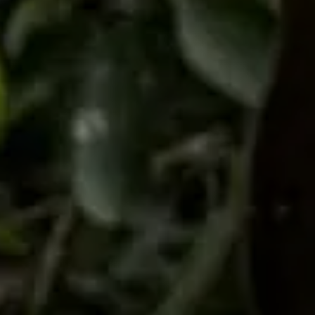
Come ci ha
Voglio ri
Accetto l’
Non compila
Invia richi
Farti un gi