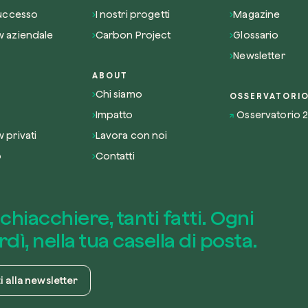
successo
I nostri progetti
Magazine
 aziendale
Carbon Project
Glossario
Newsletter
ABOUT
Chi siamo
OSSERVATORI
Impatto
Osservatorio 
 privati
Lavora con noi
o
Contatti
chiacchiere, tanti fatti. Ogni
dì, nella tua casella di posta.
ti alla newsletter