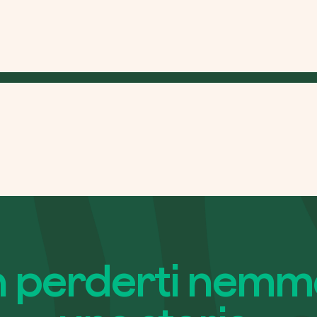
Azienda*
Servizio di
Come possi
 perderti nem