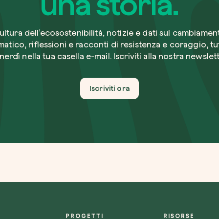
una storia.
Come ci ha
ultura dell’ecosostenibilità, notizie e dati sul cambiamen
matico, riflessioni e racconti di resistenza e coraggio, tut
nerdì nella tua casella e-mail. Iscriviti alla nostra newslett
Voglio ri
Iscriviti ora
Accetto l’
Non compila
Invia richi
Farti un gi
PROGETTI
RISORSE