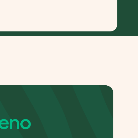
Pianta un albero
Pianta, adotta o regala un albero. Scegli tra
diverse specie.
Piantalo ora
 interesse
Esplora la mappa
Guarda i tuoi alberi crescere dallo spazio
con tecnologia satellitare.
amo aiutarti?*
Inizia a esplorare
meno
Riscatta un albero
Inserisci il tuo codice per riscattare un
albero.