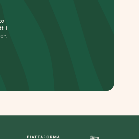
i conosciuto
Usa il codice
to
ti i
er.
cevere comunicazioni e aggiornamenti da zeroCO2
informativa sulla
Privacy
di zeroCO2
re questo campo
esta
ro sul nostro magazine
PIATTAFORMA
Ita