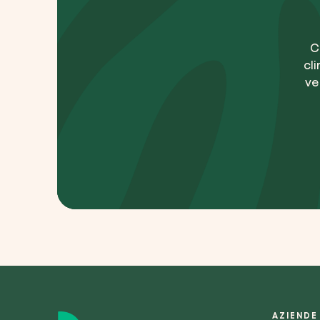
C
cli
ve
AZIENDE