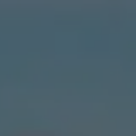
Pianta un albero
Pianta, adotta o regala un albero. Scegli tra
diverse specie.
Piantalo ora
 interesse
Esplora la mappa
Guarda i tuoi alberi crescere dallo spazio
con tecnologia satellitare.
amo aiutarti?*
Inizia a esplorare
Riscatta un albero
Inserisci il tuo codice per riscattare un
albero.