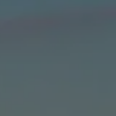
Come ci ha
Voglio ri
Accetto l’
Non compila
Invia richi
Farti un gi