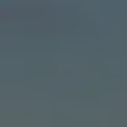
i conosciuto
Usa il codice
cevere comunicazioni e aggiornamenti da zeroCO2
informativa sulla
Privacy
di zeroCO2
re questo campo
esta
ro sul nostro magazine