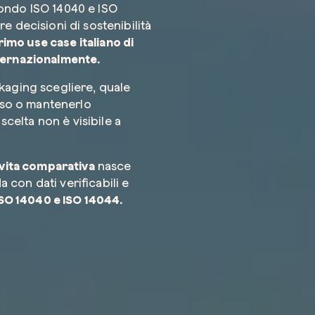
ondo ISO 14040 e ISO
 decisioni di sostenibilità
primo use case italiano di
Azienda*
ternazionalmente.
kaging scegliere, quale
esso o mantenerlo
scelta non è visibile a
Servizio di
 vita comparativa
nasce
con dati verificabili e
SO 14040 e ISO 14044.
Come possi