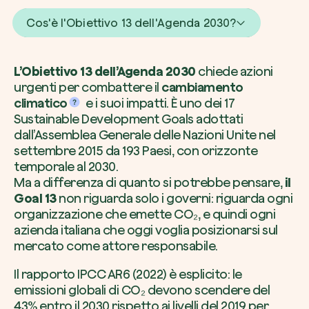
Comincia ora
Voglio ricevere comunicazioni e aggior
Cos'è l'Obiettivo 13 dell'Agenda 2030?
Accetto l’informativa sulla
Privacy
di zer
L’Obiettivo 13 dell’Agenda 2030
chiede azioni
urgenti per combattere il
cambiamento
Non compilare questo campo
Invia richiesta
climatico
e i suoi impatti. È uno dei 17
Sustainable Development Goals adottati
dall’Assemblea Generale delle Nazioni Unite nel
settembre 2015 da 193 Paesi, con orizzonte
temporale al 2030.
Ma a differenza di quanto si potrebbe pensare,
il
Farti un giro sul nostro magazine
Goal 13
non riguarda solo i governi: riguarda ogni
organizzazione che emette CO₂, e quindi ogni
azienda italiana che oggi voglia posizionarsi sul
mercato come attore responsabile.
Il rapporto IPCC AR6 (2022) è esplicito: le
emissioni globali di CO₂ devono scendere del
43% entro il 2030 rispetto ai livelli del 2019 per