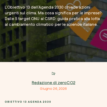
L’Obiettivo 13 dell’Agenda 2030 chiede azioni
urgenti sul clima. Ma cosa significa per le imprese?
Dalle 5 target ONU al CSRD: guida pratica alla lotta
Servizio di interesse
al cambiamento climatico per le aziende italiane.
Come possiamo aiutarti?*
Redazione di zeroCO2
Come ci hai conosciuto
Giugno 26, 2026
Crea la tua foresta
OBIETTIVO 13 AGENDA 2030
Pianta una foresta in un’area del mondo a tua