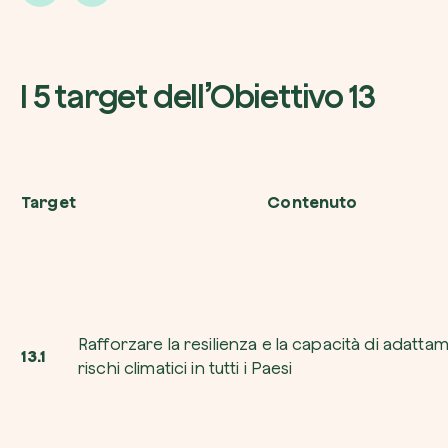
I 5 target dell’Obiettivo 13
Target
Contenuto
Riscatta un albero
Inserisci il tuo codice per riscattare un albe
Usa il codice
Rafforzare la resilienza e la capacità di adatta
13.1
rischi climatici in tutti i Paesi