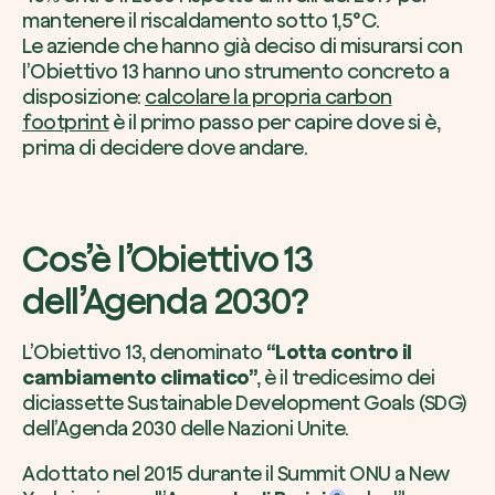
mantenere il riscaldamento sotto 1,5°C.
Le aziende che hanno già deciso di misurarsi con
l’Obiettivo 13 hanno uno strumento concreto a
disposizione:
calcolare la propria carbon
footprint
è il primo passo per capire dove si è,
prima di decidere dove andare.
Pianta un albero
Cos’è l’Obiettivo 13
Pianta, adotta o regala un albero. Scegli tra
dell’Agenda 2030?
Piantalo ora
L’Obiettivo 13, denominato
“Lotta contro il
cambiamento climatico”
, è il tredicesimo dei
diciassette Sustainable Development Goals (SDG)
dell’Agenda 2030 delle Nazioni Unite.
Adottato nel 2015 durante il Summit ONU a New