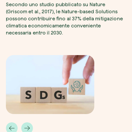
Esplora la mappa
Secondo uno studio pubblicato su Nature
(Griscom et al., 2017), le Nature-based Solutions
Guarda i tuoi alberi crescere dallo spazio co
possono contribuire fino al 37% della mitigazione
Inizia a esplorare
climatica economicamente conveniente
necessaria entro il 2030.