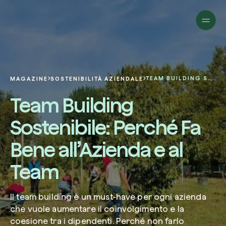
Aziende
Privati
Cambia prospettiva!
Innova la sostenibilità
Progetti
della tua azienda.
Italiano
Chi siamo
Una piattaforma per il tracciamento sat
TEAM BUILDING SOSTENIBILE: PERCHÉ FA BENE ALL’AZIENDA E AL TEAM
MAGAZINE
SOSTENIBILITÀ AZIENDALE
dei nostri progetti nel mondo. Usa la t
Compila il modulo per ricevere una
Team Building
dashboard dedicata per gestire e mon
Carbon Project
consulenza personalizzata dal nostro 
Magazine
l’impatto che hai generato.
Glossario
esperti.
Sostenibile: Perché Fa
Piattaforma
Ita
Accedi
o
registrati
alla web-app
Bene all’Azienda e al
Nome e Cognome*
Team
Richiedi consulenza
Il team building è un must-have per ogni azienda
Email di lavoro*
che vuole aumentare il coinvolgimento e la
coesione tra i dipendenti. Perché non farlo