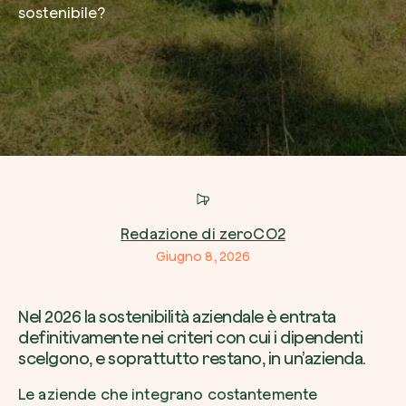
sostenibile?
Azienda*
Crea la tua foresta
Servizio di interesse
Pianta una foresta in un’area del mondo a tua
Comincia ora
Redazione di zeroCO2
Come possiamo aiutarti?*
Giugno 8, 2026
Nel 2026 la sostenibilità aziendale è entrata
definitivamente nei criteri con cui i dipendenti
scelgono, e soprattutto restano, in un’azienda.
Le aziende che integrano costantemente
Come ci hai conosciuto