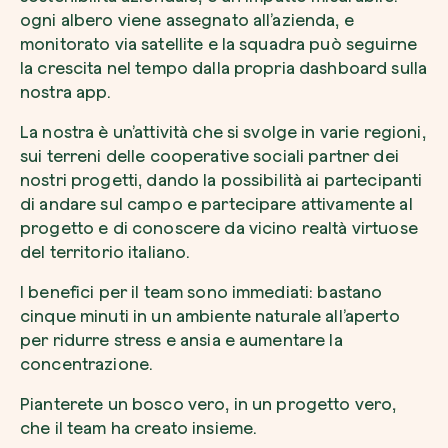
ogni albero viene assegnato all’azienda, e
monitorato via satellite e la squadra può seguirne
la crescita nel tempo dalla propria dashboard sulla
nostra app.
Riscatta un albero
La nostra è un’attività che si svolge in varie regioni,
Inserisci il tuo codice per riscattare un albe
sui terreni delle cooperative sociali partner dei
nostri progetti, dando la possibilità ai partecipanti
Usa il codice
di andare sul campo e partecipare attivamente al
progetto e di conoscere da vicino realtà virtuose
del territorio italiano.
I benefici per il team sono immediati: bastano
cinque minuti in un ambiente naturale all’aperto
per ridurre stress e ansia e aumentare la
concentrazione.
Pianterete un bosco vero, in un progetto vero,
che il team ha creato insieme.