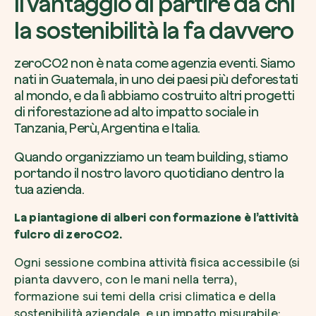
Il vantaggio di partire da chi
la sostenibilità la fa davvero
zeroCO2 non è nata come agenzia eventi. Siamo
nati in Guatemala, in uno dei paesi più deforestati
Esplora la mappa
al mondo, e da lì abbiamo costruito altri progetti
di riforestazione ad alto impatto sociale in
Guarda i tuoi alberi crescere dallo spazio c
Tanzania, Perù, Argentina e Italia.
tecnologia satellitare.
Inizia a esplorare
Quando organizziamo un team building, stiamo
portando il nostro lavoro quotidiano dentro la
tua azienda.
La piantagione di alberi con formazione è l’attività
fulcro di zeroCO2.
Ogni sessione combina attività fisica accessibile (si
pianta davvero, con le mani nella terra),
formazione sui temi della crisi climatica e della
sostenibilità aziendale, e un impatto misurabile: