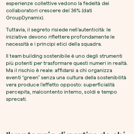
esperienze collettive vedono la fedeltà dei
collaboratori crescere del 36% (dati
GroupDynamix).
Tuttavia, il segreto risiede nell’autenticità: le
Voglio ricevere comunicazioni e aggiorn
iniziative devono riflettere profondamente le
da zeroCO2
Pianta un albero
necessità e i principi etici della squadra.
Pianta, adotta o regala un albero. Scegli tra 
Accetto l’informativa sulla
Privacy
di zer
Il team building sostenibile è uno degli strumenti
specie.
più potenti per trasformare questi numeri in realtà.
Piantalo ora
Ma il rischio è reale: affidarsi a chi organizza
Non compilare questo campo
Invia richiesta
eventi “green” senza una cultura della sostenibilità
vera produce l’effetto opposto: superficialità
percepita, malcontento interno, soldi e tempo
sprecati.
Farti un giro sul nostro magazine