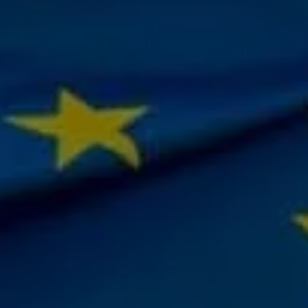
i conosciuto
Usa il codice
cevere comunicazioni e aggiornamenti da zeroCO2
informativa sulla
Privacy
di zeroCO2
re questo campo
esta
ro sul nostro magazine