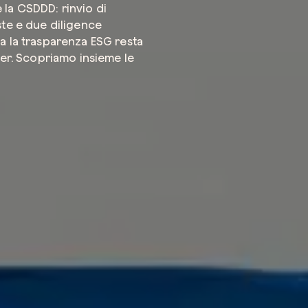
la CSDDD: rinvio di
ste e due diligence
a la trasparenza ESG resta
Azienda*
der. Scopriamo insieme le
Servizio di
Come possi