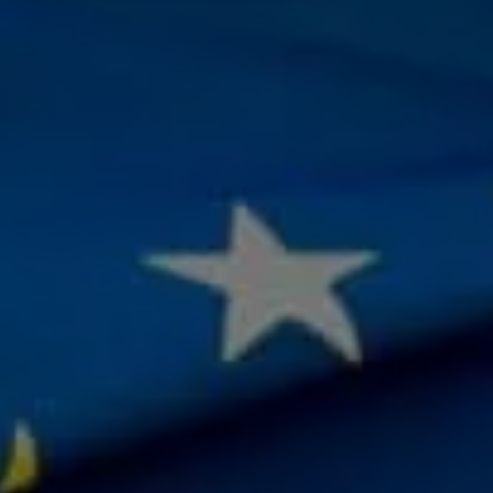
Come ci ha
Voglio ri
Accetto l’
Non compila
Invia richi
Farti un gi