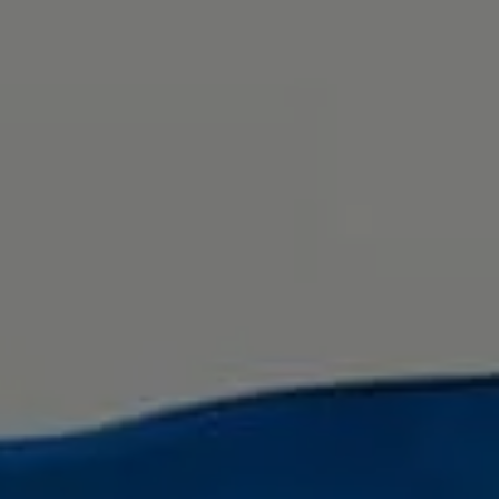
Pianta un albero
Pianta, adotta o regala un albero. Scegli tra
diverse specie.
Piantalo ora
 interesse
Esplora la mappa
Guarda i tuoi alberi crescere dallo spazio
con tecnologia satellitare.
amo aiutarti?*
Inizia a esplorare
Riscatta un albero
Inserisci il tuo codice per riscattare un
albero.