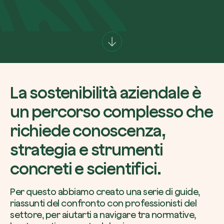
Azienda*
Crea la tua foresta
Servizio di interesse
La sostenibilità aziendale è
Pianta una foresta in un’area del mondo a tua
un percorso complesso che
Comincia ora
richiede conoscenza,
Come possiamo aiutarti?*
strategia e strumenti
concreti e scientifici.
Per questo abbiamo creato una serie di guide,
riassunti del confronto con professionisti del
settore, per aiutarti a navigare tra normative,
Come ci hai conosciuto