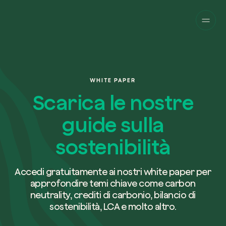
Aziende
Privati
Cambia prospettiva!
Innova la sostenibilità
Progetti
della tua azienda.
Italiano
Chi siamo
Una piattaforma per il tracciamento sat
WHITE PAPER
dei nostri progetti nel mondo. Usa la t
Compila il modulo per ricevere una
Scarica le nostre
dashboard dedicata per gestire e mon
Carbon Project
consulenza personalizzata dal nostro 
Magazine
l’impatto che hai generato.
Glossario
guide sulla
esperti.
Piattaforma
Ita
Accedi
o
registrati
alla web-app
sostenibilità
Nome e Cognome*
Richiedi consulenza
Accedi gratuitamente ai nostri white paper per
approfondire temi chiave come carbon
neutrality, crediti di carbonio, bilancio di
Email di lavoro*
sostenibilità, LCA e molto altro.