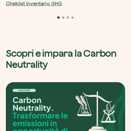
Cheklist inventario GHG
Riscatta un albero
Inserisci il tuo codice per riscattare un albe
Scopri e impara la Carbon
Usa il codice
Neutrality